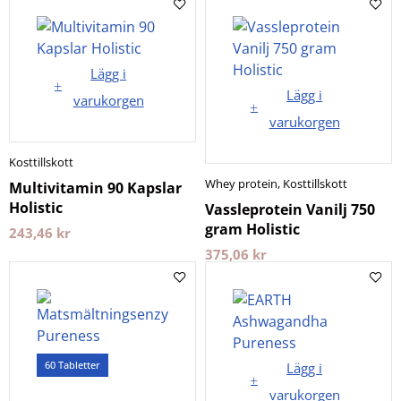
Lägg i
Lägg i
varukorgen
varukorgen
Kosttillskott
Whey protein
,
Kosttillskott
Multivitamin 90 Kapslar
Holistic
Vassleprotein Vanilj 750
gram Holistic
243,46
kr
375,06
kr
60 Tabletter
Lägg i
varukorgen