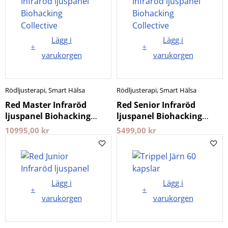
Lägg i
Lägg i
varukorgen
varukorgen
Rödljusterapi
,
Smart Hälsa
Rödljusterapi
,
Smart Hälsa
Red Master Infraröd
Red Senior Infraröd
ljuspanel Biohacking
ljuspanel Biohacking
Collective
Collective
10995,00
kr
5499,00
kr
Lägg i
Lägg i
varukorgen
varukorgen