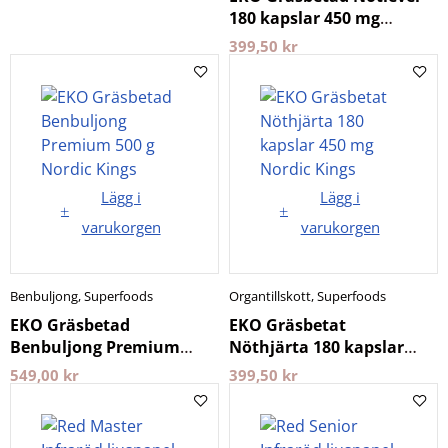
180 kapslar 450 mg
Nordic Kings
399,50
kr
Lägg i
Lägg i
varukorgen
varukorgen
Benbuljong
,
Superfoods
Organtillskott
,
Superfoods
EKO Gräsbetad
EKO Gräsbetat
Benbuljong Premium
Nöthjärta 180 kapslar
500 g Nordic Kings
450 mg Nordic Kings
549,00
kr
399,50
kr