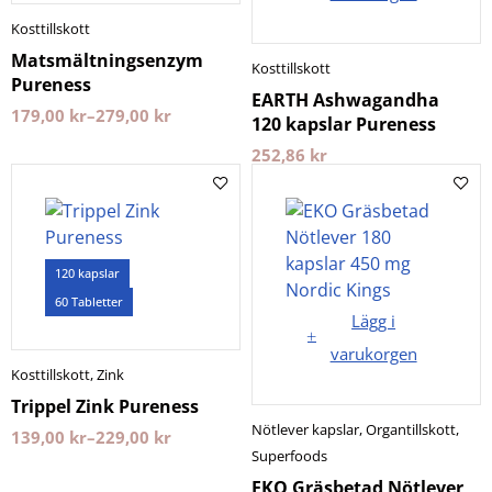
Kosttillskott
Matsmältningsenzym
Kosttillskott
Pureness
EARTH Ashwagandha
179,00
kr
–
279,00
kr
120 kapslar Pureness
252,86
kr
120 kapslar
60 Tabletter
Lägg i
varukorgen
Kosttillskott
,
Zink
Trippel Zink Pureness
Nötlever kapslar
,
Organtillskott
,
139,00
kr
–
229,00
kr
Superfoods
EKO Gräsbetad Nötlever