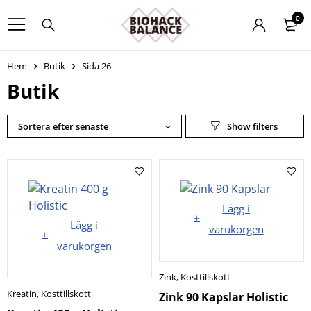
0
Hem
Butik
Sida 26
Butik
Sortera efter senaste
Lägg i
Lägg i
varukorgen
varukorgen
Zink
,
Kosttillskott
Kreatin
,
Kosttillskott
Zink 90 Kapslar Holistic