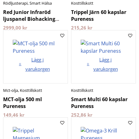
Rödljusterapi
,
Smart Hälsa
Kosttillskott
Red Junior Infraröd
Trippel Järn 60 kapslar
ljuspanel Biohacking
Pureness
Collective
2999,00
kr
215,26
kr
Lägg i
Lägg i
varukorgen
varukorgen
Mct-olja
,
Kosttillskott
Kosttillskott
MCT-olja 500 ml
Smart Multi 60 kapslar
Pureness
Pureness
149,46
kr
252,86
kr