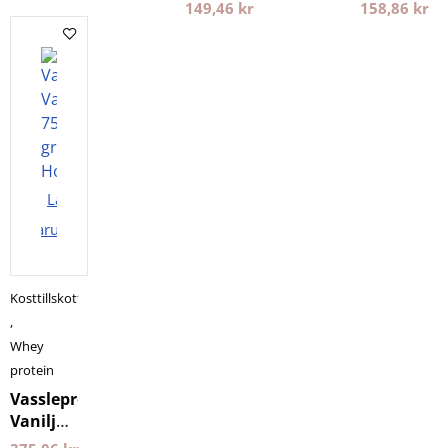
ml
Kapslar
149,46
kr
158,86
kr
Pureness
Holistic
Lägg i
varukorgen
Kosttillskott
,
Whey
protein
Vassleprotein
Vanilj
750