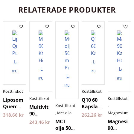
RELATERADE PRODUKTER
Lägg i
Lägg i
Lägg i
Lägg i
varukorgen
varukorgen
Lägg i
varukorgen
varukorg
varukorgen
Kosttillskott
Kosttillskott
Kosttillskott
Kosttillskott
Liposomal
Q10 60
Kosttillskott
,
Quercetin
Kapslar
Multivitamin
Purovitalis
60 mg
,
Mct-olja
Magnesium
90
318,66
kr
262,26
kr
60
Holistic
Kapslar
MCT-
Magnesiu
243,46
kr
kapslar
Holistic
olja 500
90
Longevity