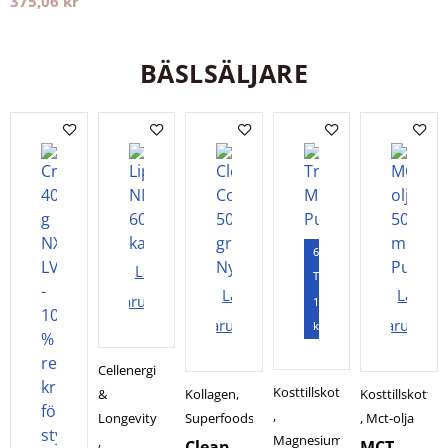
375,06
kr
gram
Holistic
BÄSLSÄLJARE
60
Lägg i
Tabletter
Lägg i
Lägg i
varukorgen
120
varukorgen
varukorg
kapslar
Cellenergi
Kosttillskott
&
Kollagen
,
Kosttillskott
,
Longevity
Superfoods
,
Mct-olja
Magnesium
,
Clean
MCT-