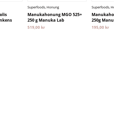
Superfoods
,
Honung
Superfoods
,
H
lis
Manukahonung MGO 525+
Manukaho
unkens
250 g Manuka Lab
250g Manu
519,00
kr
195,00
kr