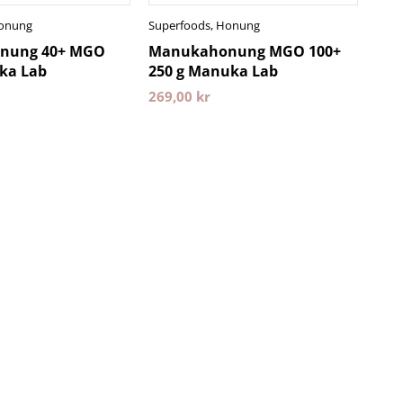
onung
Superfoods
,
Honung
nung 40+ MGO
Manukahonung MGO 100+
ka Lab
250 g Manuka Lab
269,00
kr