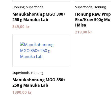
Honung
,
Superfoods
Superfoods
,
Honung
Manukahonung MGO 300+
Honung Raw Propo
250 g Manuka Lab
Eko/Krav 500g M
Hälsa
349,00
kr
219,00
kr
Superfoods
,
Honung
Manukahonung MGO 850+
250 g Manuka Lab
1390,00
kr