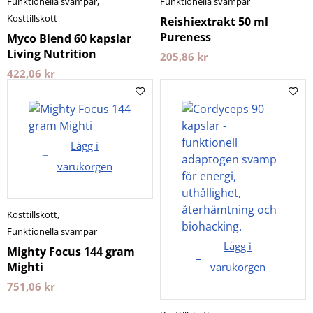
Funktionella svampar
,
Funktionella svampar
Kosttillskott
Reishiextrakt 50 ml
Pureness
Myco Blend 60 kapslar
Living Nutrition
205,86
kr
422,06
kr
Lägg i
varukorgen
Kosttillskott
,
Funktionella svampar
Lägg i
Mighty Focus 144 gram
Mighti
varukorgen
751,06
kr