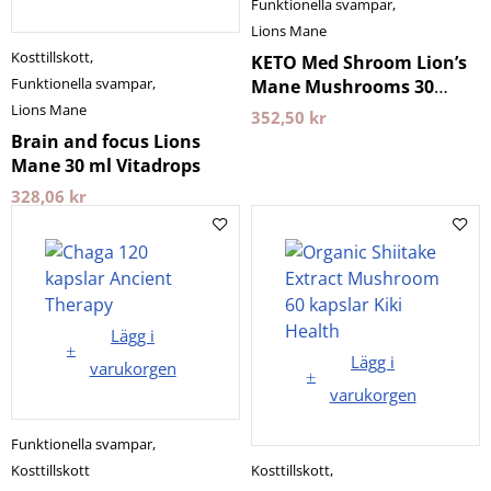
Funktionella svampar
,
Lions Mane
Kosttillskott
,
KETO Med Shroom Lion’s
Funktionella svampar
,
Mane Mushrooms 30
sachets BeKeto
Lions Mane
352,50
kr
Brain and focus Lions
Mane 30 ml Vitadrops
328,06
kr
Lägg i
Lägg i
varukorgen
varukorgen
Funktionella svampar
,
Kosttillskott
Kosttillskott
,