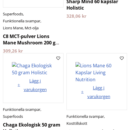
Sharp Mind 60 kapslar
Holistic
Superfoods
,
328,06
kr
Funktionella svampar
,
Lions Mane
,
Mct-olja
C8 MCT-pulver Lions
Mane Mushroom 200 g
The Friendly Fat
309,26
kr
Company
Lägg i
Lägg i
varukorgen
varukorgen
Funktionella svampar
,
Superfoods
Funktionella svampar
,
Kosttillskott
Chaga Ekologisk 50 gram