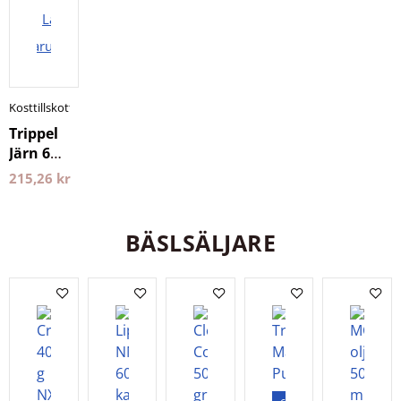
Lägg i
varukorgen
Kosttillskott
Trippel
Järn 60
kapslar
215,26
kr
Pureness
BÄSLSÄLJARE