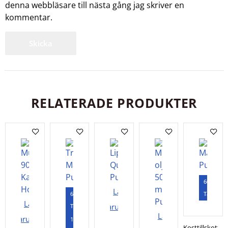
denna webbläsare till nästa gång jag skriver en
kommentar.
RELATERADE PRODUKTER
60
Lägg i
60
Tabletter
Lägg i
varukorgen
Tabletter
Lägg i
varukorgen
120
Kosttillskott