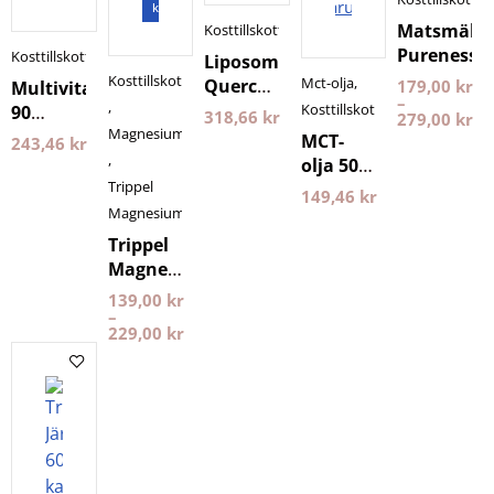
varukorgen
kapslar
Matsmältn
Kosttillskott
Pureness
Kosttillskott
Liposomal
Kosttillskott
Mct-olja
,
Quercetin
179,00
kr
Multivitamin
–
,
Purovitalis
Kosttillskott
90
318,66
kr
279,00
kr
60
Magnesium
Kapslar
MCT-
243,46
kr
kapslar
Holistic
,
olja 500
Longevity
Trippel
ml
149,46
kr
Pureness
Magnesium
Trippel
Magnesium
Pureness
139,00
kr
–
229,00
kr