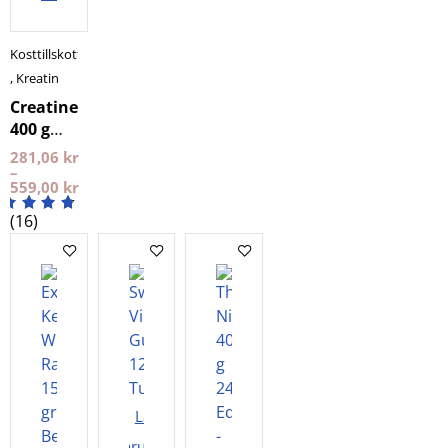
Kosttillskott
,
Kreatin
Creatine
400 g
NXT LVL
281,06
kr
–
559,00
kr
(16)
Lägg i
varukorgen