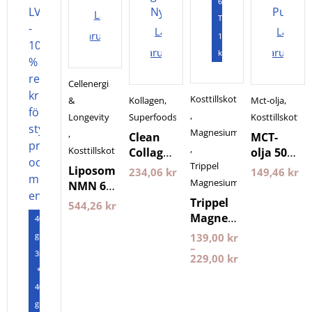
60
Lägg i
Tabletter
Lägg i
Lägg i
varukorgen
120
varukorgen
varukorg
kapslar
Cellenergi
Kosttillskott
&
Kollagen
,
Mct-olja
,
,
Longevity
Superfoods
Kosttillskott
Magnesium
,
Clean
MCT-
,
Kosttillskott
Collagen
olja 500
Trippel
500
ml
Liposomal
234,06
kr
149,46
kr
gram
Pureness
Magnesium
NMN 60
Nyttoteket
kapslar
Trippel
544,26
kr
Purovitalis
Magnesium
400
Longevity
Pureness
gram
139,00
kr
–
3st
229,00
kr
*
400
gram