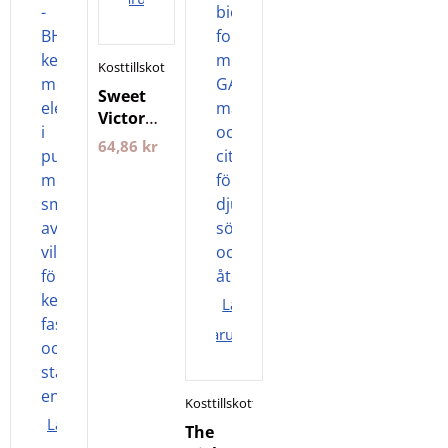
Kosttillskott
Sweet
Victory
Gum
64,86
kr
12st
Tuggummi
Lägg i
varukorgen
Kosttillskott
Lägg i
The