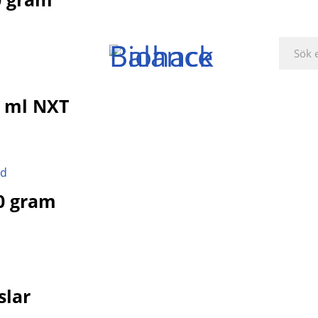
 ml NXT
0 gram
slar