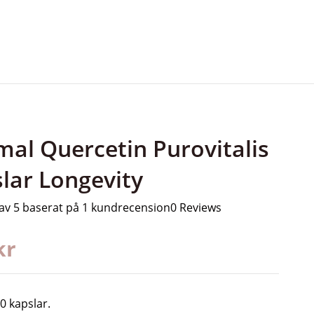
mal Quercetin Purovitalis
lar Longevity
av 5 baserat på
1
kundrecension
0 Reviews
kr
0 kapslar.