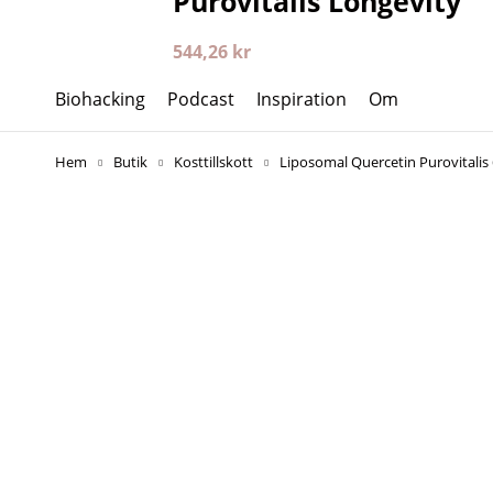
Purovitalis Longevity
544,26
kr
Biohacking
Podcast
Inspiration
Om
Hem
Butik
Kosttillskott
Liposomal Quercetin Purovitalis 