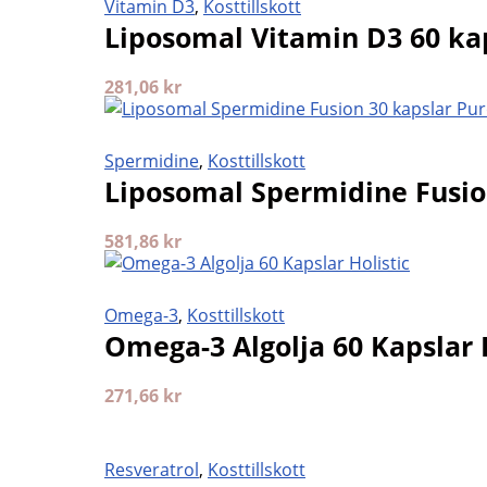
Vitamin D3
,
Kosttillskott
Liposomal Vitamin D3 60 kap
281,06
kr
Spermidine
,
Kosttillskott
Liposomal Spermidine Fusion
581,86
kr
Omega-3
,
Kosttillskott
Omega-3 Algolja 60 Kapslar H
271,66
kr
Resveratrol
,
Kosttillskott