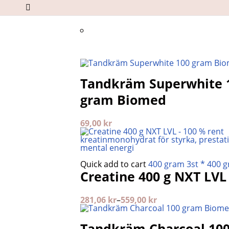
Tandkräm Superwhite 
gram Biomed
69,00
kr
Quick add to cart
400 gram
3st * 400 
Creatine 400 g NXT LVL
281,06
kr
–
559,00
kr
Tandkräm Charcoal 10