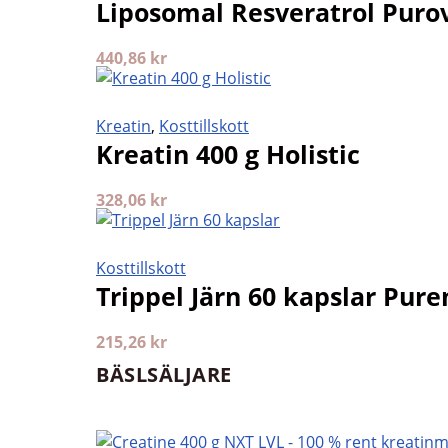
Liposomal Resveratrol Purov
440,86
kr
Kreatin
,
Kosttillskott
Kreatin 400 g Holistic
328,06
kr
Kosttillskott
Trippel Järn 60 kapslar Pure
215,26
kr
BÄSLSÄLJARE