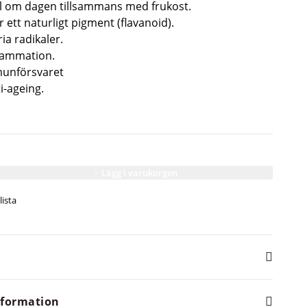
l om dagen tillsammans med frukost.
 ett naturligt pigment (flavanoid).
ia radikaler.
lammation.
munförsvaret
i-ageing.
Lägg i varukorgen
information