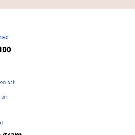
100
gram
0 gram