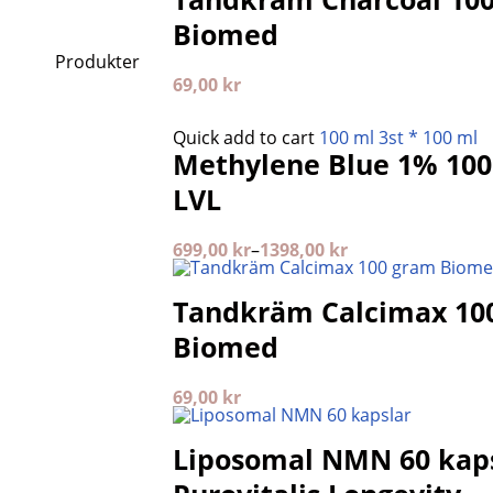
Biomed
Produkter
69,00
kr
Quick add to cart
100 ml
3st * 100 ml
Methylene Blue 1% 100
LVL
699,00
kr
–
1398,00
kr
Tandkräm Calcimax 10
Biomed
69,00
kr
Liposomal NMN 60 kap