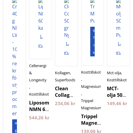
60
Lägg i
Tabletter
Lägg i
Lägg i
varukorgen
120
varukorgen
varukorg
kapslar
Cellenergi
Kosttillskott
&
Kollagen
,
Mct-olja
,
,
Longevity
Superfoods
Kosttillskott
Magnesium
,
Clean
MCT-
,
Kosttillskott
Collagen
olja 500
Trippel
500
ml
Liposomal
234,06
kr
149,46
kr
gram
Pureness
Magnesium
NMN 60
Nyttoteket
kapslar
Trippel
544,26
kr
Purovitalis
Magnesium
400
Longevity
Pureness
gram
139,00
kr