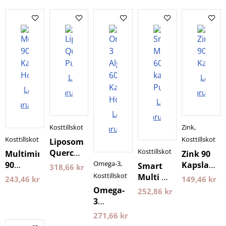
Lägg i
Lägg i
Lägg i
varukorgen
varukorg
Lägg i
varukorgen
Lägg i
varukorgen
Kosttillskott
Zink
,
varukorgen
Kosttillskott
Kosttillskott
Liposomal
Kosttillskott
Quercetin
Multimineral
Zink 90
Purovitalis
Omega-3
,
90
Kapslar
Smart
318,66
kr
60
Kapslar
Holistic
Kosttillskott
Multi 60
243,46
kr
149,46
kr
kapslar
Holistic
kapslar
Omega-
252,86
kr
Longevity
Pureness
3
Algolja
271,66
kr
60