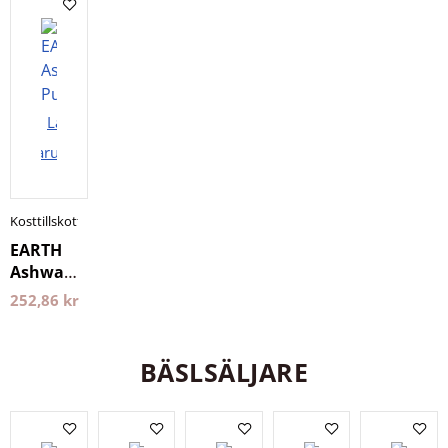
Kapslar
Holistic
Lägg i
varukorgen
Kosttillskott
EARTH
Ashwagandha
120
252,86
kr
kapslar
Pureness
BÄSLSÄLJARE