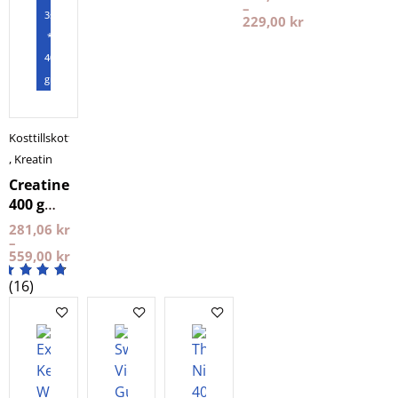
–
3st
229,00
kr
*
400
gram
Kosttillskott
,
Kreatin
Creatine
400 g
NXT LVL
281,06
kr
–
559,00
kr
(16)