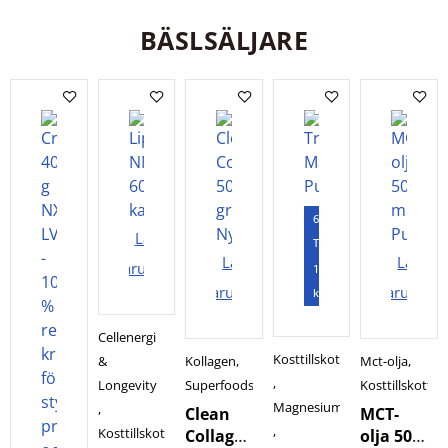
Kapslar
Holistic
BÄSLSÄLJARE
60
Lägg i
Tabletter
Lägg i
Lägg i
varukorgen
120
varukorgen
varukorg
kapslar
Cellenergi
Kosttillskott
&
Kollagen
,
Mct-olja
,
,
Longevity
Superfoods
Kosttillskott
Magnesium
,
Clean
MCT-
,
Kosttillskott
Collagen
olja 500