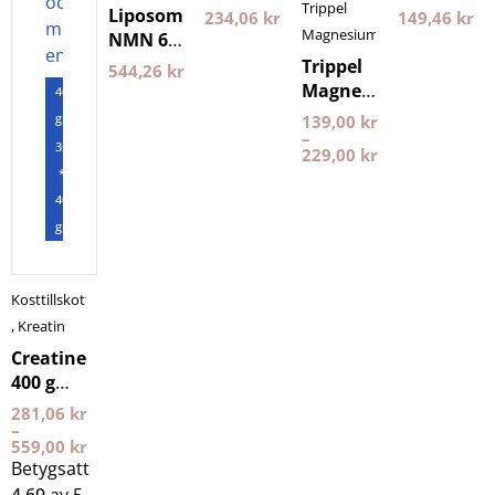
Trippel
500
ml
Liposomal
234,06
kr
149,46
kr
gram
Pureness
Magnesium
NMN 60
Nyttoteket
kapslar
Trippel
544,26
kr
Purovitalis
Magnesium
400
Longevity
Pureness
gram
139,00
kr
–
3st
229,00
kr
*
400
gram
Kosttillskott
,
Kreatin
Creatine
400 g
NXT LVL
281,06
kr
–
559,00
kr
Betygsatt