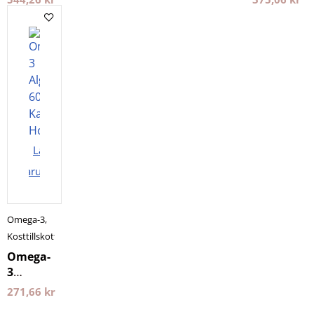
Purovitalis
gram
Longevity
Holistic
Lägg i
varukorgen
Omega-3
,
Kosttillskott
Omega-
3
Algolja
271,66
kr
60