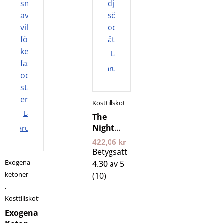
Lägg i
varukorgen
Kosttillskott
Lägg i
The
Night
varukorgen
400 g 24
422,06
kr
Edge
Betygsatt
Exogena
4.30
av 5
ketoner
(10)
,
Kosttillskott
Exogena