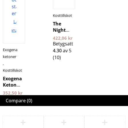
Kosttillskott
Lägg i
The
Night
varukorgen
400 g 24
422,06
kr
Edge
Betygsatt
Exogena
4.30
av 5
ketoner
(10)
,
Kosttillskott
Exogena
Ketoner
Wild
352,50
kr
Raspberry
Compare
(0)
150
gram
BeKeto