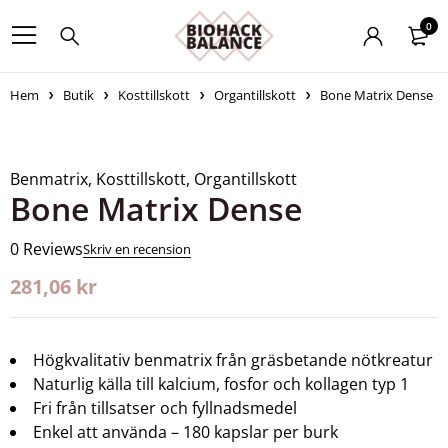
0
Hem
Butik
Kosttillskott
Organtillskott
Bone Matrix Dense
Benmatrix
,
Kosttillskott
,
Organtillskott
Bone Matrix Dense
0 Reviews
Skriv en recension
281,06
kr
Högkvalitativ benmatrix från gräsbetande nötkreatur
Naturlig källa till kalcium, fosfor och kollagen typ 1
Fri från tillsatser och fyllnadsmedel
Enkel att använda – 180 kapslar per burk