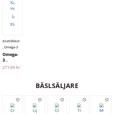
Lägg i
varukorgen
Kosttillskott
,
Omega-3
Omega-
3
Algolja
271,66
kr
60
Kapslar
Holistic
BÄSLSÄLJARE