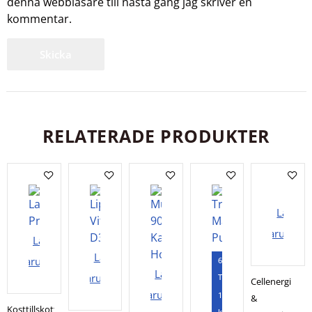
denna webbläsare till nästa gång jag skriver en
kommentar.
RELATERADE PRODUKTER
Lägg i
varukorg
Lägg i
Lägg i
varukorgen
60
Lägg i
varukorgen
Tabletter
Cellenergi
varukorgen
120
&
Kosttillskott
kapslar