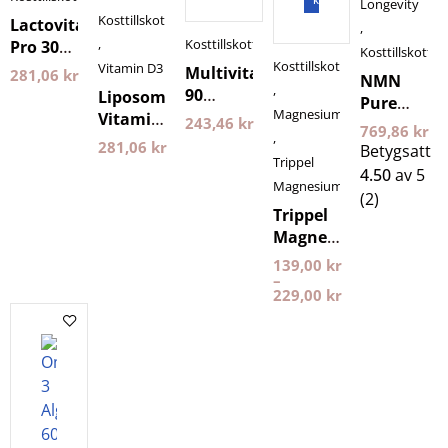
Longevity
Kosttillskott
Lactovitalis
,
,
Kosttillskott
Pro 30
Kosttillskott
Kosttillskott
Kapslar
Vitamin D3
Multivitamin
281,06
kr
NMN
Holistic
,
90
Liposomal
Pure
Magnesium
Kapslar
Vitamin
243,46
kr
Powder
769,86
kr
Holistic
,
D3 60
30 gram
281,06
kr
Betygsatt
kapslar
Trippel
Purovitalis
4.50
av 5
Purovitalis
Magnesium
Longevity
(2)
Longevity
Trippel
Magnesium
Pureness
139,00
kr
–
229,00
kr