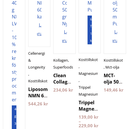
60
Lägg i
Tabletter
Lägg i
Lägg i
varukorgen
120
varukorgen
varukorg
kapslar
Cellenergi
Kosttillskott
&
Kollagen
,
Kosttillskott
,
Longevity
Superfoods
,
Mct-olja
Magnesium
,
Clean
MCT-
,
Kosttillskott
Collagen
olja 500
Trippel
500
ml
Liposomal
234,06
kr
149,46
kr
gram
Pureness
Magnesium
NMN 60
Nyttoteket
kapslar
Trippel
544,26
kr
Purovitalis
Magnesium
400
Longevity
Pureness
gram
139,00
kr
–
3st
229,00
kr