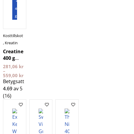
*
400
gram
Kosttillskott
,
Kreatin
Creatine
400 g
NXT LVL
281,06
kr
–
559,00
kr
Betygsatt
4.69
av 5
(16)