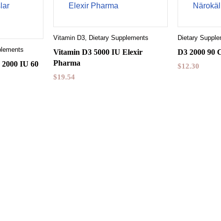
Vitamin D3
,
Dietary Supplements
Dietary Suppl
plements
Vitamin D3 5000 IU Elexir
D3 2000 90 
Pharma
 2000 IU 60
$
12.30
$
19.54