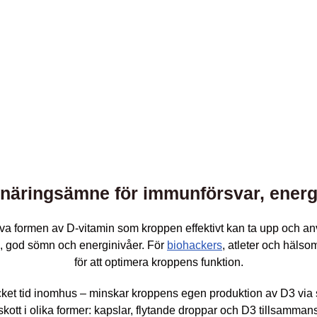
elnäringsämne för immunförsvar, energ
iva formen av D-vitamin som kroppen effektivt kan ta upp och a
n, god sömn och energinivåer. För
biohackers
, atleter och häls
för att optimera kroppens funktion.
t tid inomhus – minskar kroppens egen produktion av D3 via sollju
skott i olika former: kapslar, flytande droppar och D3 tillsamman