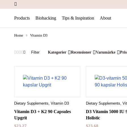
Products
Biohacking
Tips & Inspiration
About
Home
Vitamin D3
Filter
Kategorier
Recensioner
Varumärke
Pris
Dietary Supplements
,
Vitamin D3
Dietary Supplements
,
Vi
Vitamin D3 + K2 90 Capsules
D3 Vitamin 5000 IU 
Upgrit
Holistic
$
23.27
$
23.68