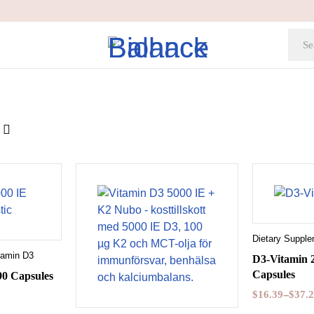
Dietary Suppl
Qui
tamin D3
D3-Vitamin 2
360 kap
Capsules
90 Capsules
$
16.39
–
$
37.