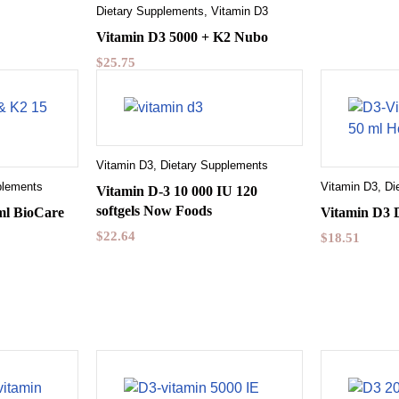
Dietary Supplements
,
Vitamin D3
Vitamin D3 5000 + K2 Nubo
$
25.75
Vitamin D3
,
Dietary Supplements
plements
Vitamin D3
,
Di
Vitamin D-3 10 000 IU 120
softgels Now Foods
ml BioCare
Vitamin D3 D
$
22.64
$
18.51