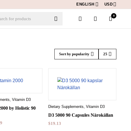
ENGLISH
USD
0
Sort by popularity
25
ements
,
Vitamin D3
ck add to cart
Dietary Supplements
,
Vitamin D3
000 by Holistic 90
slar
180 kapslar
D3 5000 90 Capsules Närokällan
90 Tabletter
29
$
19.13