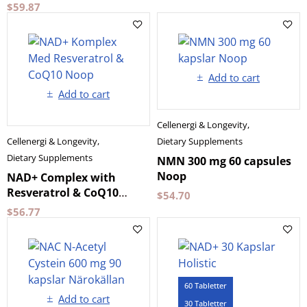
Longevity
$
59.87
Add to cart
Add to cart
Cellenergi & Longevity
,
Cellenergi & Longevity
,
Dietary Supplements
Dietary Supplements
NMN 300 mg 60 capsules
Noop
NAD+ Complex with
Resveratrol & CoQ10
$
54.70
Noop
$
56.77
60 Tabletter
Add to cart
30 Tabletter