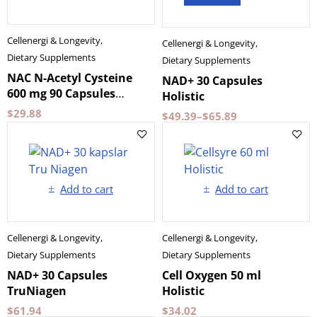
Cellenergi & Longevity
,
Cellenergi & Longevity
,
Dietary Supplements
Dietary Supplements
NAC N-Acetyl Cysteine
NAD+ 30 Capsules
600 mg 90 Capsules
Holistic
Närokällan
$
29.88
$
49.39
–
$
65.89
Add to cart
Add to cart
Cellenergi & Longevity
,
Cellenergi & Longevity
,
Dietary Supplements
Dietary Supplements
NAD+ 30 Capsules
Cell Oxygen 50 ml
TruNiagen
Holistic
$
61.94
$
34.02