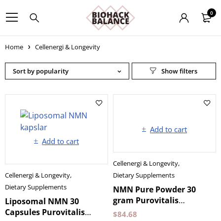
0
Home
Cellenergi & Longevity
Sort by popularity
Add to cart
Add to cart
Cellenergi & Longevity
,
Cellenergi & Longevity
,
Dietary Supplements
Dietary Supplements
NMN Pure Powder 30
gram Purovitalis
Liposomal NMN 30
Longevity
Capsules Purovitalis
$
84.68