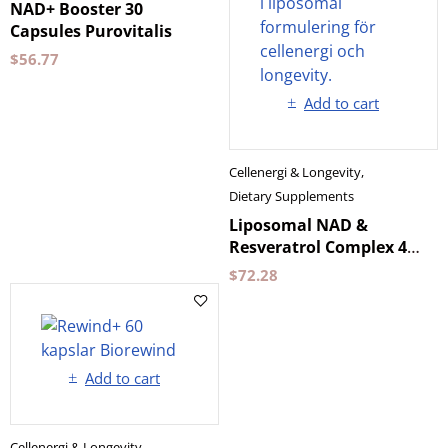
NAD+ Booster 30
Capsules Purovitalis
$
56.77
Add to cart
Cellenergi & Longevity
,
Dietary Supplements
Liposomal NAD &
Resveratrol Complex 480
ml Aurora
$
72.28
Add to cart
Cellenergi & Longevity
,