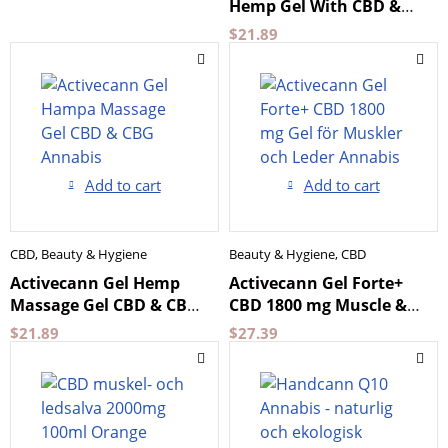
Hemp Gel With CBD &
CBG Annabis
$
21.89
Add to cart
Add to cart
CBD
,
Beauty & Hygiene
Beauty & Hygiene
,
CBD
Activecann Gel Hemp
Activecann Gel Forte+
Massage Gel CBD & CBG
CBD 1800 mg Muscle &
Annabis
Joint Gel Annabis
$
21.89
$
27.39