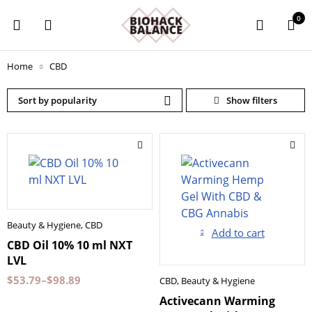
0
Home
CBD
Sort by popularity
Beauty & Hygiene
,
CBD
10 ml
3st * 10 ml
Add to cart
CBD Oil 10% 10 ml NXT
LVL
$
53.79
–
$
98.89
CBD
,
Beauty & Hygiene
Activecann Warming