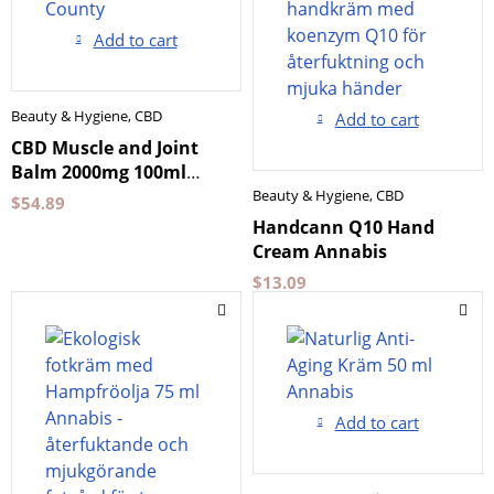
Add to cart
Beauty & Hygiene
,
CBD
Add to cart
CBD Muscle and Joint
Balm 2000mg 100ml
Orange County
Beauty & Hygiene
,
CBD
$
54.89
Handcann Q10 Hand
Cream Annabis
$
13.09
Add to cart