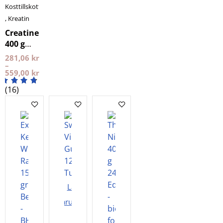
Kosttillskott
,
Kreatin
Creatine
400 g
NXT LVL
281,06
kr
–
559,00
kr
(16)
Lägg i
varukorgen