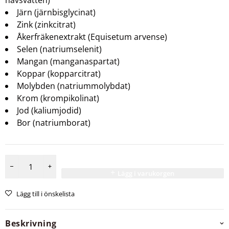
havsvatten)
Järn (järnbisglycinat)
Zink (zinkcitrat)
Åkerfräkenextrakt (Equisetum arvense)
Selen (natriumselenit)
Mangan (manganaspartat)
Koppar (kopparcitrat)
Molybden (natriummolybdat)
Krom (krompikolinat)
Jod (kaliumjodid)
Bor (natriumborat)
Lägg i varukorgen
Lägg till i önskelista
Beskrivning