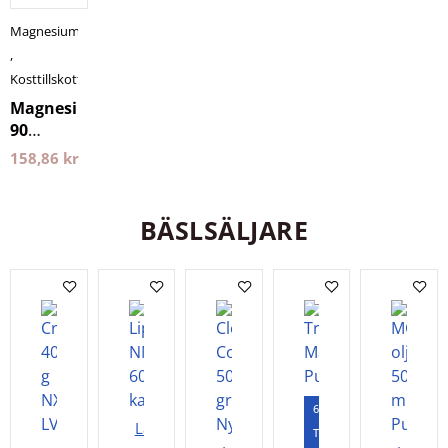
Magnesium
,
Kosttillskott
Magnesium
90
Kapslar
158,86
kr
Holistic
BÄSLSÄLJARE
60
Lägg i
Tabletter