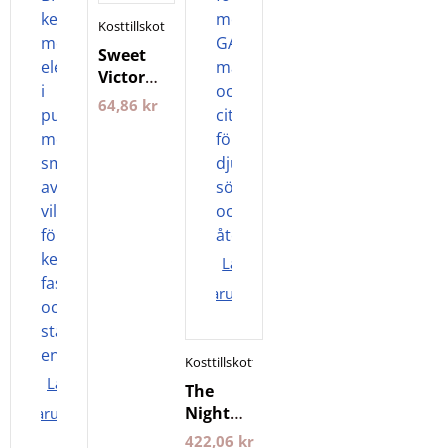
Kosttillskott
Sweet
Victory
Gum
64,86
kr
12st
Tuggummi
Lägg i
varukorgen
Kosttillskott
Lägg i
The
Night
varukorgen
400 g 24
422,06
kr