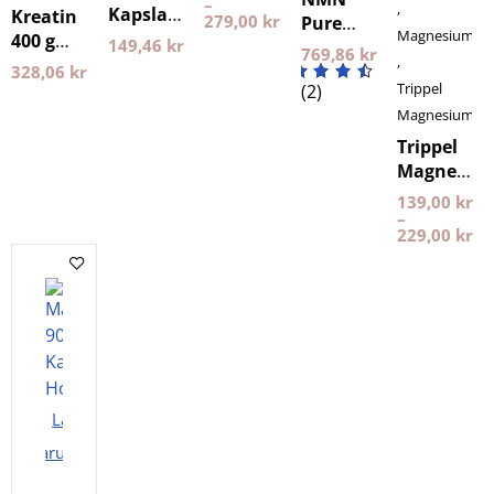
–
,
Kapslar
Kreatin
279,00
kr
Pure
Magnesium
Holistic
400 g
149,46
kr
Powder
769,86
kr
,
Holistic
30 gram
328,06
kr
Trippel
(2)
Purovitalis
Magnesium
Longevity
Trippel
Magnesiu
Pureness
139,00
kr
–
229,00
kr
Lägg i
varukorgen