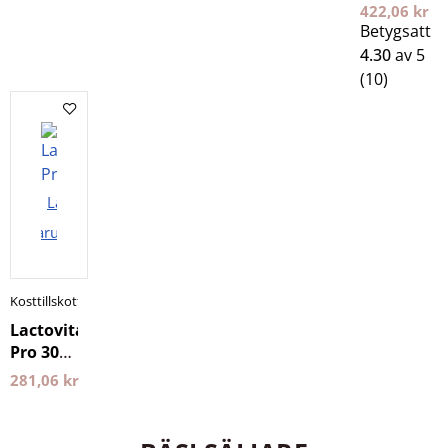
400 g 24
422,06
kr
Edge
Betygsatt
4.30
av 5
(10)
Lägg i
varukorgen
Kosttillskott
Lactovitalis
Pro 30
Kapslar
281,06
kr
Holistic