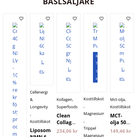
BÄSLSÄLJARE
60
Lägg i
Tabletter
Lägg i
Lägg i
varukorgen
120
varukorgen
varukorg
kapslar
Cellenergi
Kosttillskott
&
Kollagen
,
Mct-olja
,
,
Longevity
Superfoods
Kosttillskott
Magnesium
,
Clean
MCT-
,
Kosttillskott
Collagen
olja 500
Trippel
500
ml
Liposomal
234,06
kr
149,46
kr
gram
Pureness
Magnesium