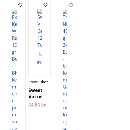
Lägg i
varukorgen
Kosttillskott
Sweet
Victory
Gum
64,86
kr
12st
Tuggummi