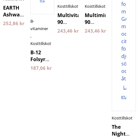
Kosttillskott
Kosttillskott
EARTH
Ashwagandha
Multivitamin
Multimineral
120
B-
90
90
252,86
kr
kapslar
Kapslar
Kapslar
vitaminer
243,46
kr
243,46
kr
Pureness
Holistic
Holistic
,
Kosttillskott
B-12
Folsyra
90
187,06
kr
Tabletter
Holistic
Lägg i
varukorg
Kosttillskott
The
Night