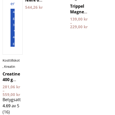
NMN 60
Nyttoteket
kapslar
Trippel
544,26
kr
Purovitalis
Magnesium
400
Longevity
Pureness
gram
139,00
kr
–
3st
229,00
kr
*
400
gram
Kosttillskott
,
Kreatin
Creatine
400 g
NXT LVL
281,06
kr
–
559,00
kr
Betygsatt
4.69
av 5
(16)