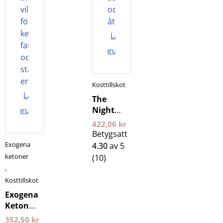
Lägg i
varukorgen
Kosttillskott
Lägg i
The
Night
varukorgen
400 g 24
422,06
kr
Edge
Betygsatt
Exogena
4.30
av 5
ketoner
(10)
,
Kosttillskott
Exogena
Ketoner
Wild
352,50
kr