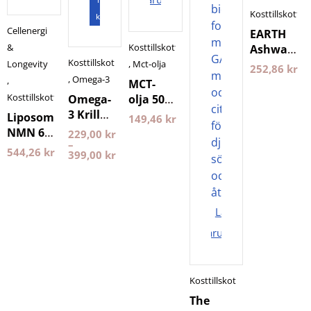
Kosttillskott
kapslar
Cellenergi
EARTH
&
Kosttillskott
Ashwagan
Kosttillskott
120
Longevity
,
Mct-olja
252,86
kr
kapslar
,
Omega-3
,
MCT-
Pureness
Kosttillskott
Omega-
olja 500
3 Krill
ml
Liposomal
149,46
kr
Pureness
Pureness
NMN 60
229,00
kr
–
kapslar
544,26
kr
399,00
kr
Purovitalis
Longevity
Lägg i
varukorgen
Kosttillskott
The