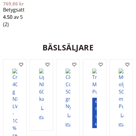
Powder
769,86
kr
30 gram
Betygsatt
Purovitalis
4.50
av 5
Longevity
(2)
BÄSLSÄLJARE
60
Lägg i
Tabletter
Lägg i
Lägg i
varukorgen
120
varukorgen
varukorg
kapslar