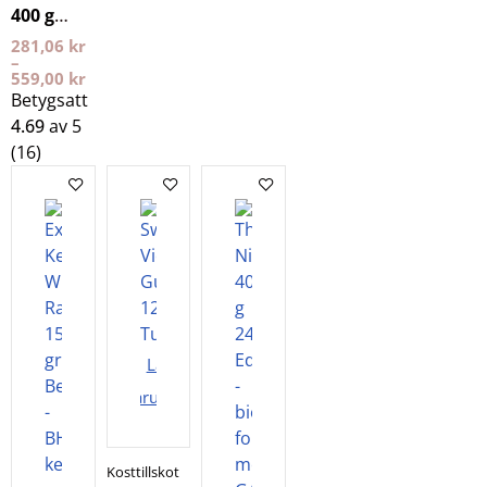
400 g
NXT LVL
281,06
kr
–
559,00
kr
Betygsatt
4.69
av 5
(16)
Lägg i
varukorgen
Kosttillskott