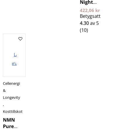
Night
400 g 24
422,06
kr
Edge
Betygsatt
4.30
av 5
(10)
Lägg i
varukorgen
Cellenergi
&
Longevity
,
Kosttillskott
NMN
Pure