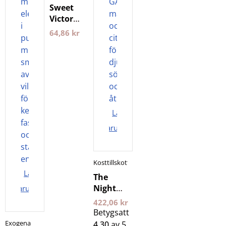
Sweet
Victory
Gum
64,86
kr
12st
Tuggummi
Lägg i
varukorgen
Kosttillskott
Lägg i
The
Night
varukorgen
400 g 24
422,06
kr
Edge
Betygsatt
Exogena
4.30
av 5