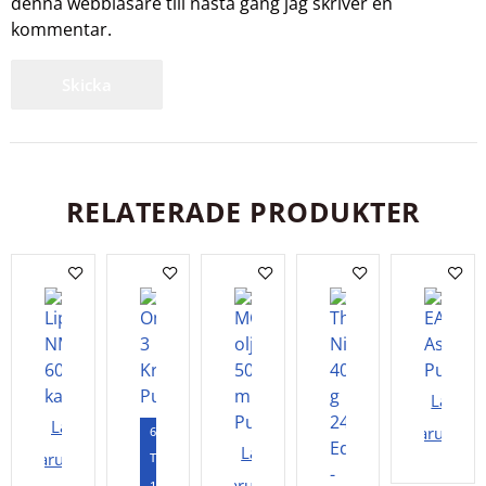
denna webbläsare till nästa gång jag skriver en
kommentar.
RELATERADE PRODUKTER
Lägg i
Lägg i
varukorg
60
Lägg i
varukorgen
Tabletter
varukorgen
120