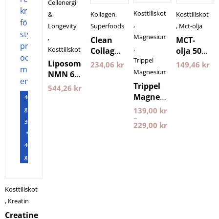
Cellenergi
Kosttillskott
&
Kollagen
,
Kosttillskott
,
Longevity
Superfoods
,
Mct-olja
Magnesium
,
Clean
MCT-
,
Kosttillskott
Collagen
olja 500
Trippel
500
ml
Liposomal
234,06
kr
149,46
kr
gram
Pureness
Magnesium
NMN 60
Nyttoteket
kapslar
Trippel
544,26
kr
Purovitalis
Magnesium
400
Longevity
Pureness
gram
139,00
kr
–
3st
229,00
kr
*
400
gram
Kosttillskott
,
Kreatin
Creatine