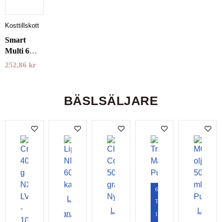
Kosttillskott
Smart
Multi 60
kapslar
252,86
kr
Pureness
BÄSLSÄLJARE
60
Lägg i
Tabletter
Lägg i
Lägg i
varukorgen
120