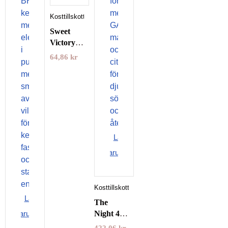
Kosttillskott
Sweet
Victory
Gum 12st
64,86
kr
Tuggummi
Lägg i
varukorgen
Kosttillskott
Lägg i
The
varukorgen
Night 400
g 24 Edge