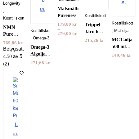
varukorge
Longevity
Matsmältningsenzym
varukorgen
,
Pureness
Kosttillskott
Kosttillskott
Kosttillskott
179,00
kr
Trippel
NMN
–
Kosttillskott
,
Mct-olja
Järn 60
279,00
kr
Pure
,
Omega-3
kapslar
MCT-olja
215,26
kr
Powder
769,86
kr
Pureness
500 ml
Omega-3
30 gram
Betygsatt
Pureness
Algolja
Purovitalis
149,46
kr
4.50
av 5
60
Longevity
271,66
kr
(2)
Kapslar
Holistic
Lägg i
varukorgen