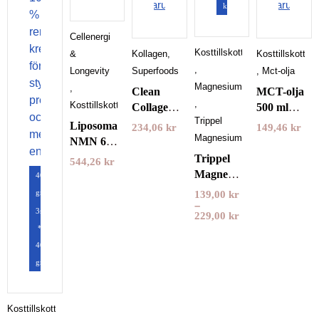
varukorgen
varukorge
kapslar
Cellenergi
Kosttillskott
&
Kollagen
,
Kosttillskott
,
Longevity
Superfoods
,
Mct-olja
Magnesium
,
Clean
MCT-olja
,
Kosttillskott
Collagen
500 ml
Trippel
500 gram
Pureness
Liposomal
234,06
kr
149,46
kr
Nyttoteket
Magnesium
NMN 60
kapslar
Trippel
544,26
kr
Purovitalis
Magnesium
400
Longevity
Pureness
gram
139,00
kr
–
3st
229,00
kr
*
400
gram
Kosttillskott