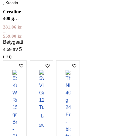
,
Kreatin
Creatine
400 g
NXT
281,06
kr
LVL
–
559,00
kr
Betygsatt
4.69
av 5
(16)
Lägg i
varukorgen