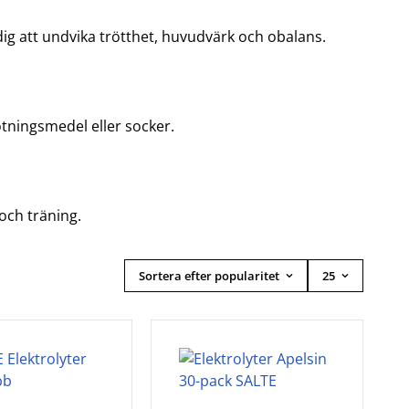
r dig att undvika trötthet, huvudvärk och obalans.
ötningsmedel eller socker.
och träning.
Sortera efter popularitet
25