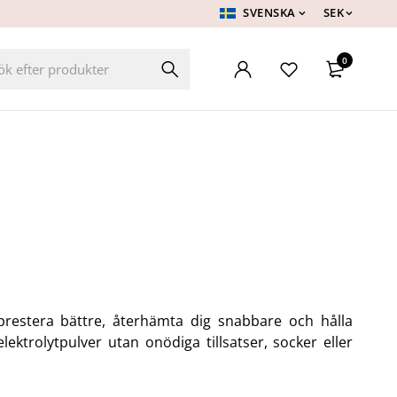
SVENSKA
SEK
0
prestera bättre, återhämta dig snabbare och hålla
trolytpulver utan onödiga tillsatser, socker eller