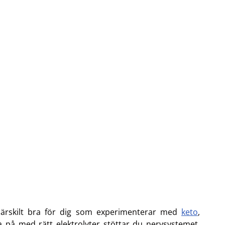
 särskilt bra för dig som experimenterar med
keto
,
la på med rätt elektrolyter stöttar du nervsystemet,