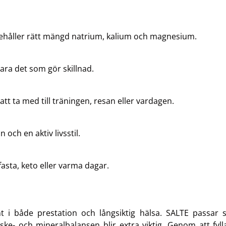
nehåller rätt mängd natrium, kalium och magnesium.
bara det som gör skillnad.
tt ta med till träningen, resan eller vardagen.
 och en aktiv livsstil.
 fasta, keto eller varma dagar.
t i både prestation och långsiktig hälsa. SALTE passar
tske- och mineralbalansen blir extra viktig. Genom att fyl