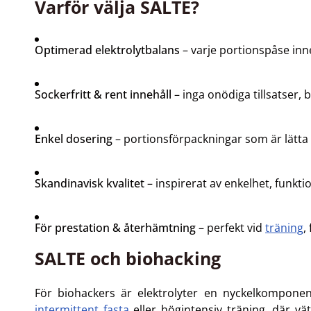
Varför välja SALTE?
Optimerad elektrolytbalans
– varje portionspåse in
Sockerfritt & rent innehåll
– inga onödiga tillsatser, 
Enkel dosering
– portionsförpackningar som är lätta a
Skandinavisk kvalitet
– inspirerat av enkelhet, funktion
För prestation & återhämtning
– perfekt vid
träning
,
SALTE och biohacking
För biohackers är elektrolyter en nyckelkomponen
intermittent fasta
eller högintensiv träning, där vä