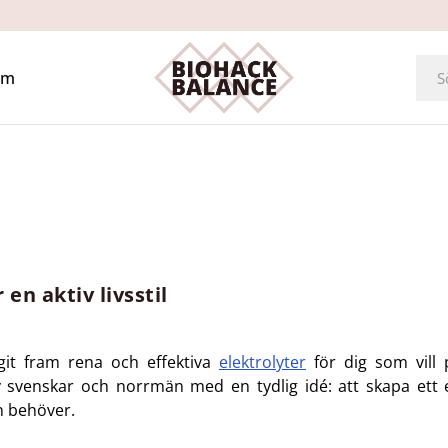
Om
en aktiv livsstil
git fram rena och effektiva
elektrolyter
för dig som vill 
venskar och norrmän med en tydlig idé: att skapa ett elek
en behöver.