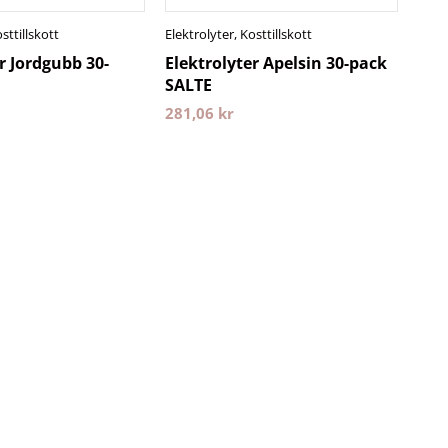
sttillskott
Elektrolyter
,
Kosttillskott
r Jordgubb 30-
Elektrolyter Apelsin 30-pack
E
SALTE
281,06
kr