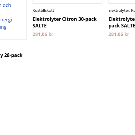
Kosttillskott
Elektrolyter
,
Ko
Elektrolyter Citron 30-pack
Elektrolyte
SALTE
pack SALT
281,06
kr
281,06
kr
r
ty 28-pack