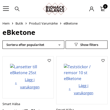
0
Hem
Butik
Product Varumärke
eBketone
eBketone
Sortera efter popularitet
Lägg i
Lägg i
varukorgen
varukorgen
Smart Hälsa
Smart Hälsa