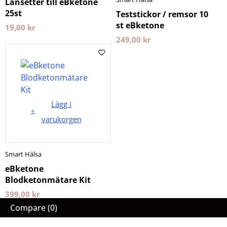
Lansetter till eBketone
25st
Teststickor / remsor 10
st eBketone
19,00
kr
249,00
kr
Lägg i
varukorgen
Smart Hälsa
eBketone
Blodketonmätare Kit
399,00
kr
Compare
(0)