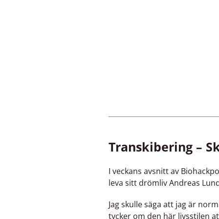
Transkibering – S
I veckans avsnitt av Biohackp
leva sitt drömliv Andreas Lundq
Jag skulle säga att jag är nor
tycker om den här livsstilen 