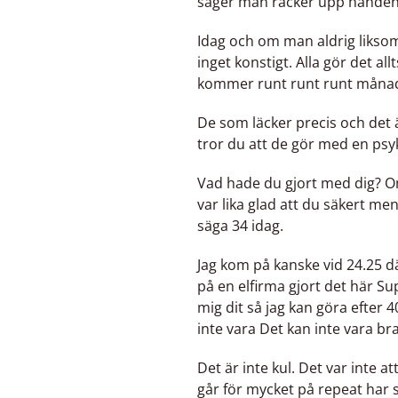
säger man räcker upp handen 
Idag och om man aldrig liksom på
inget konstigt. Alla gör det al
kommer runt runt runt månad f
De som läcker precis och det a
tror du att de gör med en psy
Vad hade du gjort med dig? Om 
var lika glad att du säkert me
säga 34 idag.
Jag kom på kanske vid 24.25 dä
på en elfirma gjort det här Su
mig dit så jag kan göra efter 
inte vara Det kan inte vara br
Det är inte kul. Det var inte at
går för mycket på repeat har