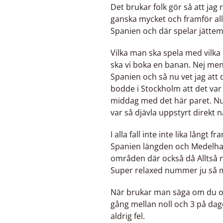
Det brukar folk gör så att jag r
ganska mycket och framför allt
Spanien och där spelar jätte
Vilka man ska spela med vilka d
ska vi boka en banan. Nej men d
Spanien och så nu vet jag att
bodde i Stockholm att det var 
middag med det här paret. Nu s
var så djävla uppstyrt direkt 
I alla fall inte inte lika långt
Spanien längden och Medelhavet
områden där också då Alltså
Super relaxed nummer ju så m
När brukar man säga om du 
gång mellan noll och 3 på dag
aldrig fel.