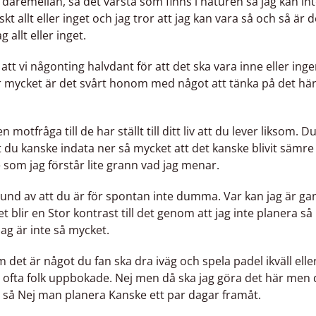
g däremellan, så det värsta som finns i naturen så jag kan in
skt allt eller inget och jag tror att jag kan vara så och så är 
g allt eller inget.
t att vi någonting halvdant för att det ska vara inne eller ing
r mycket är det svårt honom med något att tänka på det hä
tfråga till de har ställt till ditt liv att du lever liksom. D
t att du kanske indata ner så mycket att det kanske blivit sämre
e som jag förstår lite grann vad jag menar.
nd av att du är för spontan inte dumma. Var kan jag är gan
t blir en Stor kontrast till det genom att jag inte planera så 
jag är inte så mycket.
om det är något du fan ska dra iväg och spela padel ikväll el
r ofta folk uppbokade. Nej men då ska jag göra det här men 
 så Nej man planera Kanske ett par dagar framåt.