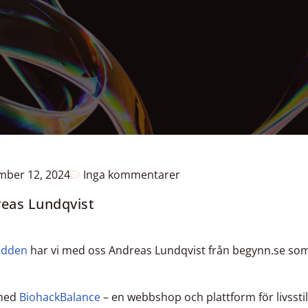
mber 12, 2024
Inga kommentarer
reas Lundqvist
odden
har vi med oss Andreas Lundqvist från begynn.se som b
 med
BiohackBalance
– en webbshop och plattform för livssti