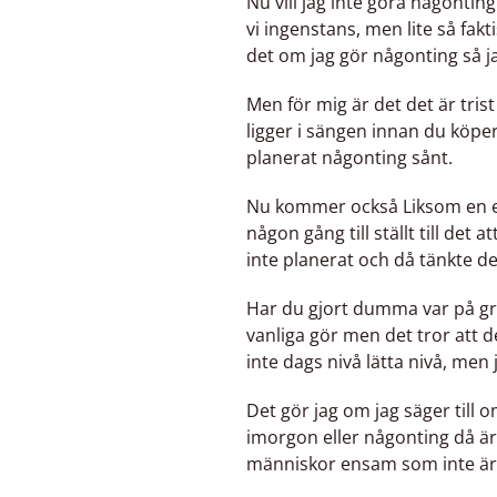
Nu vill jag inte göra någontin
vi ingenstans, men lite så fakti
det om jag gör någonting så ja
Men för mig är det det är tris
ligger i sängen innan du köpe
planerat någonting sånt.
Nu kommer också Liksom en en mo
någon gång till ställt till de
inte planerat och då tänkte d
Har du gjort dumma var på gru
vanliga gör men det tror att de
inte dags nivå lätta nivå, men 
Det gör jag om jag säger till 
imorgon eller någonting då ä
människor ensam som inte är