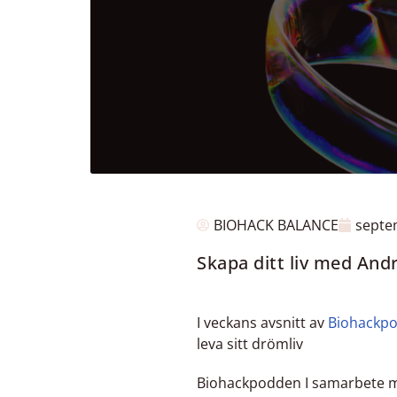
BIOHACK BALANCE
septe
Skapa ditt liv med And
I veckans avsnitt av
Biohackp
leva sitt drömliv
Biohackpodden I samarbete