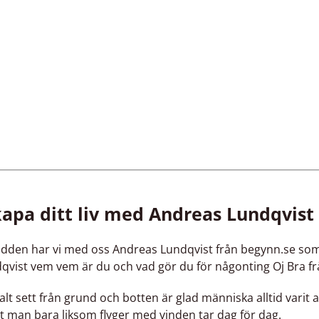
kapa ditt liv med Andreas Lundqvist
odden har vi med oss Andreas Lundqvist från begynn.se som b
vist vem vem är du och vad gör du för någonting Oj Bra fr
malt sett från grund och botten är glad människa alltid varit a
att man bara liksom flyger med vinden tar dag för dag.