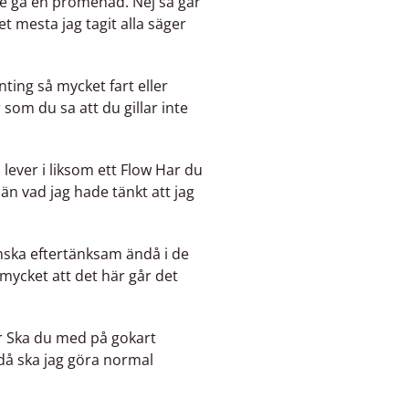
te gå en promenad. Nej så går
det mesta jag tagit alla säger
enting så mycket fart eller
r som du sa att du gillar inte
u lever i liksom ett Flow Har du
 än vad jag hade tänkt att jag
ska eftertänksam ändå i de
mycket att det här går det
ler Ska du med på gokart
då ska jag göra normal