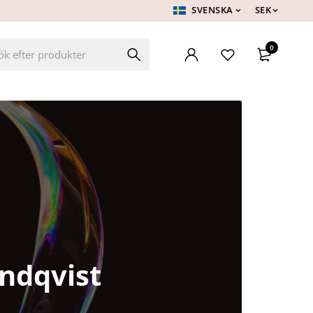
SVENSKA
SEK
0
undqvist