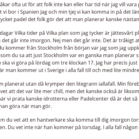
åkar ofta ut för att folk inte kan eller har tid när jag vill var
 vi bor i Spanien Jag och min tjej vi kan komma in på det la
mycket padel det folk gör det att man planerar kanske nästan
agar Vilka tider på Vilka plan som jag tycker är jättesvårt
et går inte imorgon. Nej men det går inte. Det är tråkigt a
 du kommer från Stockholm från början var jag som jag uppl
som du sa att just Stockholm var en ganska man planerar ska 
ka vi göra på lördag om tre klockan 17. Jag har precis just d
när man kommer ut i Sverige i alla fall till och med lite mindr
 fram planerat utan då krymper den litegrann iallafall. Min före
 att det var lite mer chill, men det kanske också är liksom 
 när vi prata kanske idrotterna eller Padelcenter då är det s
an göra när man gör.
om du vet att en hantverkare ska komma till dig imorgon to
en. Du vet inte när han kommer på torsdag. I alla fall någon 