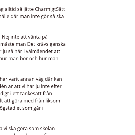
alltid så jätte CharmigtSätt
̈lle där man inte gör så ska
Nej inte att vänta på
så måste man Det krävs ganska
 så här i välmåendet att
̈ra hur man bor och hur man
har varit annan väg där kan
n är att vi har ju inte efter
igt i ett tankesätt från
llt att göra med från liksom
högstadiet som går i
lva vi ska göra som skolan