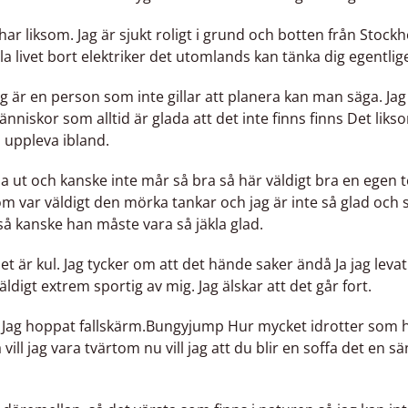
 har liksom. Jag är sjukt roligt i grund och botten från Stoc
a livet bort elektriker det utomlands kan tänka dig egentlig
 jag är en person som inte gillar att planera kan man säga. Jag 
nniskor som alltid är glada att det inte finns finns Det liks
n uppleva ibland.
 ut och kanske inte mår så bra så här väldigt bra en egen t
m var väldigt den mörka tankar och jag är inte så glad och
så kanske han måste vara så jäkla glad.
 det är kul. Jag tycker om att det hände saker ändå Ja jag le
 väldigt extrem sportig av mig. Jag älskar att det går fort.
rligt. Jag hoppat fallskärm.Bungyjump Hur mycket idrotter som 
 vill jag vara tvärtom nu vill jag att du blir en soffa det en 