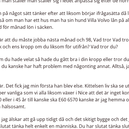
man ställer man ställer sig i ledet anpassa sig efter de no
 något sätt tänker efter att liksom börjar ifrågasätta då l
ltså om man har ett hus man ha sin hund Villa Volvo lån på all
ör månad lön i säcken.
̈r att du måste jobba nästa månad och 98, Vad tror Vad tro
k och ens kropp om du liksom för utifrån? Vad tror du?
du hade velat så hade du gått bra i din kropp eller tror d
n du kanske har haft problem med någonting annat. Alltså, j
r. Det fick jag min första han blev else. Kittelsen liv ska se u
per vanliga som vi alla liksom växer i Nice att det är inget ko
40 eller i 45 år till kanske ska E60 6570 kanske är jag hemma
a hälsosamt.
t jag älskar att gå upp tidigt då och det skitigt bygge och de
 slutat tänka helt enkelt en människa. Du har slutat tänka sl