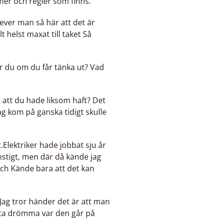
rmer och regler som finns.
ever man så här att det är
t helst maxat till taket Så
r du om du får tänka ut? Vad
u att du hade liksom haft? Det
ag kom på ganska tidigt skulle
t.Elektriker hade jobbat sju år
nstigt, men där då kände jag
 och Kände bara att det kan
t Jag tror händer det är att man
uta drömma var den går på