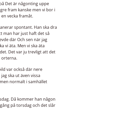
a på Det är någonting uppe
̈ngre fram kanske men vi bor i
 en vecka framåt.
 planerar spontant. Han ska dra
tt man har just haft det så
evde där Och sen när jag
vi äta. Men vi ska äta
et. Det var ju trevligt att det
e orterna.
bild var också där nere
jag ska ut även vissa
å men normalt i samhället
rsdag. Då kommer han någon
gång på torsdag och det slår