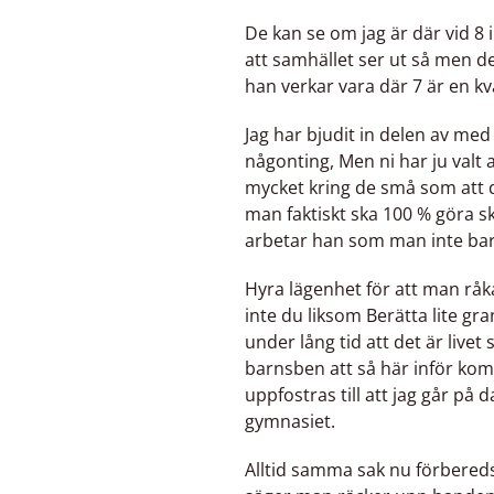
De kan se om jag är där vid 8 
att samhället ser ut så men de
han verkar vara där 7 är en kva
Jag har bjudit in delen av med i
någonting, Men ni har ju valt a
mycket kring de små som att de
man faktiskt ska 100 % göra s
arbetar han som man inte bara t
Hyra lägenhet för att man rå
inte du liksom Berätta lite gra
under lång tid att det är livet
barnsben att så här inför komm
uppfostras till att jag går på 
gymnasiet.
Alltid samma sak nu förbereds f