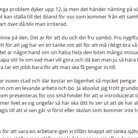
inga problem dyker upp 12, Ja men det händer nånting på väg 
t kan ställa till det ibland för oss som kommer från ett samha
rt över då blir man irriterad.
nne på den. Det är för att du och din fru sambo. Fru nygifta 
tt för att jag har en en tanke om att för att må riktigt bra 
t är något hand om sin hälsa hela den biten många missar ju
kapa sitt liv om vad man vill göra och då kan man ju så ha
ar ett jobb bara för att man ska få pengar in till.
kar vuxen stad och där kostar en lägenhet så mycket pengar 
nn om en levande arbeta och bo. Ja absolut jag trött grundidé
 som presenteras för oss små hinder för att vi introducerat tid
er livet av sig ungefär så här ska ditt liv ser ut att de har a
dagis till att vi sen går vi först eller skolan som kommer inte 
ör att vara en arbetare igen vi tillåts knappt att tänka sjä