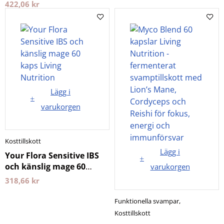
422,06
kr
Lägg i
varukorgen
Kosttillskott
Lägg i
Your Flora Sensitive IBS
och känslig mage 60
varukorgen
kaps Living Nutrition
318,66
kr
Funktionella svampar
,
Kosttillskott