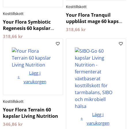
Kosttillskott
Kosttillskott
Your Flora Tranquil
uppblåst mage 60 kaps
Your Flora Symbiotic
Living Nutrition
Regenesis 60 kapslar
318,66
kr
EKO Living Nutrition
318,66
kr
Lägg i
varukorgen
Kosttillskott
Your Flora Terrain 60
Lägg i
kapslar Living Nutrition
varukorgen
346,86
kr