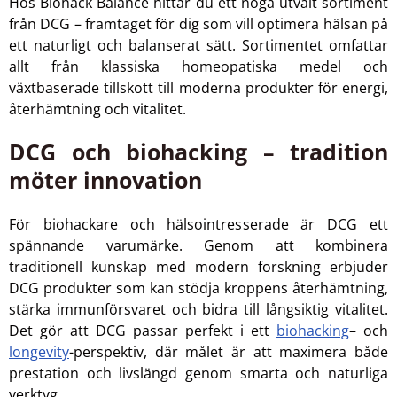
Hos Biohack Balance hittar du ett noga utvalt sortiment
från DCG – framtaget för dig som vill optimera hälsan på
ett naturligt och balanserat sätt. Sortimentet omfattar
allt från klassiska homeopatiska medel och
växtbaserade tillskott till moderna produkter för energi,
återhämtning och vitalitet.
DCG och biohacking – tradition
möter innovation
För biohackare och hälsointresserade är DCG ett
spännande varumärke. Genom att kombinera
traditionell kunskap med modern forskning erbjuder
DCG produkter som kan stödja kroppens återhämtning,
stärka immunförsvaret och bidra till långsiktig vitalitet.
Det gör att DCG passar perfekt i ett
biohacking
– och
longevity
-perspektiv, där målet är att maximera både
prestation och livslängd genom smarta och naturliga
verktyg.