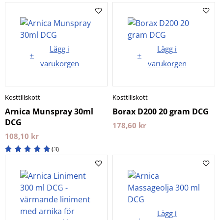
Lägg i
Lägg i
varukorgen
varukorgen
Kosttillskott
Kosttillskott
Arnica Munspray 30ml
Borax D200 20 gram DCG
DCG
178,60
kr
108,10
kr
(3)
Lägg i