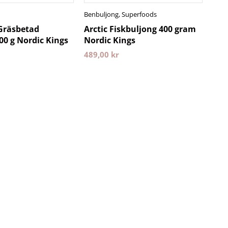
Benbuljong
,
Superfoods
Gräsbetad
Arctic Fiskbuljong 400 gram
0 g Nordic Kings
Nordic Kings
489,00
kr