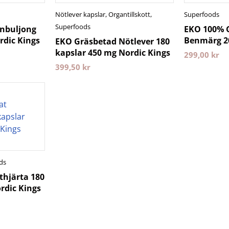
Nötlever kapslar
,
Organtillskott
,
Superfoods
Superfoods
nbuljong
EKO 100% 
rdic Kings
Benmärg 20
EKO Gräsbetad Nötlever 180
kapslar 450 mg Nordic Kings
299,00
kr
399,50
kr
ds
thjärta 180
rdic Kings