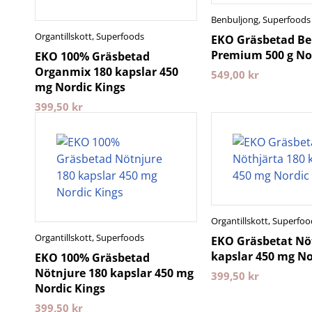
Benbuljong
,
Superfoods
Organtillskott
,
Superfoods
EKO Gräsbetad Be
Premium 500 g No
EKO 100% Gräsbetad
Organmix 180 kapslar 450
549,00
kr
mg Nordic Kings
399,50
kr
Organtillskott
,
Superfoo
Organtillskott
,
Superfoods
EKO Gräsbetat Nö
kapslar 450 mg No
EKO 100% Gräsbetad
Nötnjure 180 kapslar 450 mg
399,50
kr
Nordic Kings
399,50
kr