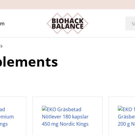
Om
ts
plements