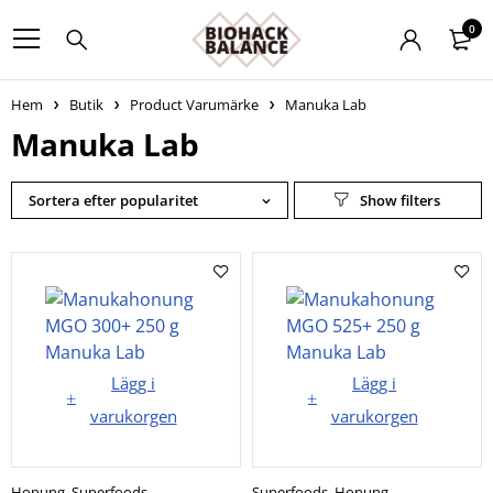
0
Hem
Butik
Product Varumärke
Manuka Lab
Manuka Lab
Sortera efter popularitet
Lägg i
Lägg i
varukorgen
varukorgen
Honung
,
Superfoods
Superfoods
,
Honung