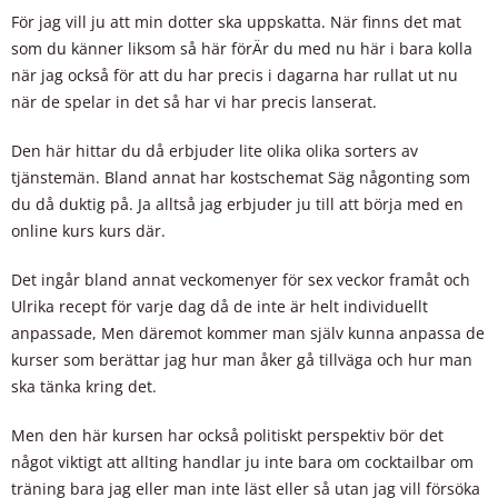
För jag vill ju att min dotter ska uppskatta. När finns det mat
som du känner liksom så här förÄr du med nu här i bara kolla
när jag också för att du har precis i dagarna har rullat ut nu
när de spelar in det så har vi har precis lanserat.
Den här hittar du då erbjuder lite olika olika sorters av
tjänstemän. Bland annat har kostschemat Säg någonting som
du då duktig på. Ja alltså jag erbjuder ju till att börja med en
online kurs kurs där.
Det ingår bland annat veckomenyer för sex veckor framåt och
Ulrika recept för varje dag då de inte är helt individuellt
anpassade, Men däremot kommer man själv kunna anpassa de
kurser som berättar jag hur man åker gå tillväga och hur man
ska tänka kring det.
Men den här kursen har också politiskt perspektiv bör det
något viktigt att allting handlar ju inte bara om cocktailbar om
träning bara jag eller man inte läst eller så utan jag vill försöka