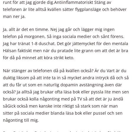
runt för att jag gjorde dig.Antiinflammatoriskt Stäng av
telefonen är lite alltså kvällen sätter flygplansläge och behöver
man ner ja.
Ja, allt är det en timme. Nej jag går och lägger mig ingen
telefon på morgonen, Så inga sociala medier och sånt förens.
Jag har tränat 1-8 duschat. Det gör jättemycket för den mentala
Hälsan faktiskt men när du pratade lite grann om att det är bra
för då på minnet att köra strikt keto.
När stänger av telefonen då på kvällen också? Är du Vart är du
duktig liksom på att inte ta in så mycket andra intryck då och så
att du får ut som en naturlig dopamin avstängning även där
också? Ja alltså jag brukar ofta läsa bok eller pyssla lite men sen
brukar också kolla någonting med på TV så att det är ju ändå
såGick också men kanske inte riktigt så stark som när man
sitter på sociala medier blanda läsa bok eller pussel och sen
någonting till mig.