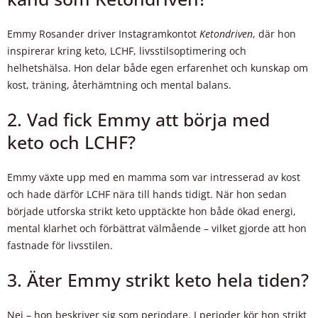
Emmy Rosander driver Instagramkontot
Ketondriven
, där hon
inspirerar kring keto, LCHF, livsstilsoptimering och
helhetshälsa. Hon delar både egen erfarenhet och kunskap om
kost, träning, återhämtning och mental balans.
2. Vad fick Emmy att börja med
keto och LCHF?
Emmy växte upp med en mamma som var intresserad av kost
och hade därför LCHF nära till hands tidigt. När hon sedan
började utforska strikt keto upptäckte hon både ökad energi,
mental klarhet och förbättrat välmående – vilket gjorde att hon
fastnade för livsstilen.
3. Äter Emmy strikt keto hela tiden?
Nej – hon beskriver sig som periodare. I perioder kör hon strikt