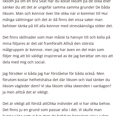
liksom på om en bra Seat Har du kollat liksom på de olika eller
sänker du att det är ungefär samma samma grunder De båda
liksom. Män och kvinnor över lite olika när vi kommer till Hur
många sättningar och det är då finns det vissa saker man
behöver tänka på till alla kvinnor med stresskänsliga stöter det.
Det finns skillnader som man måste ta hänsyn till och kolla på
mina följares är det väl framförallt Alltså den största
målgruppen är kvinnor, men jag har även en del män som
följer mig att bli väldigt inspirerad av de jag berättar om oss att
dela med mig och social.
Jag försöker vi båda Jag har förståelse för båda också. Men
förutom kostar helhetshälsa det där liksom och Vad tänker du
liksom vägleder dem? Vi ska liksom olika skeenden i vardagen?
Ja men alltså det är viktigt.
Det är viktigt att förstå attOlika individer att vi har olika behov.
Det finns ju en grund som passar alla i det. Vi skulle man
kunna säga som vi har men de behöver bensinen vissa saker