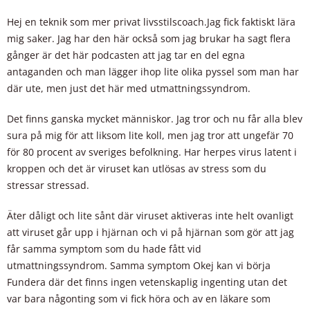
Hej en teknik som mer privat livsstilscoach.Jag fick faktiskt lära
mig saker. Jag har den här också som jag brukar ha sagt flera
gånger är det här podcasten att jag tar en del egna
antaganden och man lägger ihop lite olika pyssel som man har
där ute, men just det här med utmattningssyndrom.
Det finns ganska mycket människor. Jag tror och nu får alla blev
sura på mig för att liksom lite koll, men jag tror att ungefär 70
för 80 procent av sveriges befolkning. Har herpes virus latent i
kroppen och det är viruset kan utlösas av stress som du
stressar stressad.
Äter dåligt och lite sånt där viruset aktiveras inte helt ovanligt
att viruset går upp i hjärnan och vi på hjärnan som gör att jag
får samma symptom som du hade fått vid
utmattningssyndrom. Samma symptom Okej kan vi börja
Fundera där det finns ingen vetenskaplig ingenting utan det
var bara någonting som vi fick höra och av en läkare som