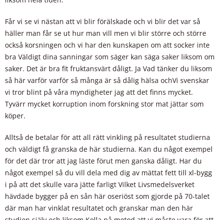
Får vi se vi nästan att vi blir förälskade och vi blir det var så
häller man får se ut hur man vill men vi blir större och större
också korsningen och vi har den kunskapen om att socker inte
bra Väldigt dina sanningar som säger kan säga saker liksom om
saker. Det är bra fit fruktansvärt dåligt. Ja Vad tänker du liksom
så här varför varför så många är så dålig hälsa ochVi svenskar
vi tror blint på våra myndigheter jag att det finns mycket.
Tyvärr mycket korruption inom forskning stor mat jättar som
köper.
Alltså de betalar för att all rätt vinkling på resultatet studierna
och väldigt få granska de här studierna. Kan du något exempel
för det där tror att jag läste förut men ganska dåligt. Har du
något exempel så du vill dela med dig av mättat fett till xl-bygg
i på att det skulle vara jätte farligt Vilket Livsmedelsverket
hävdade bygger på en sån här oseriöst som gjorde på 70-talet
där man har vinklat resultatet och granskar man den här
studien själv och liksom Kolla på metod att vi måste vara för att