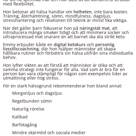
med flexibilitet.
Hon betonar att hälsa handlar om
helheten
, inte bara kosten.
Träning, återhämtning, sömn, mindfulness, dagsljus,
stresshantering och relationen till teknik är minst lika viktiga.
När det gäller barn fokuserar hon på
näringstät mat
, att
introducera många smaker tidigt och att minimera socker och
ultraprocessad mat snarare än att barnet ska äta strikt keto.
Emmy erbjuder både en
digital ketokurs
och
personlig
livsstilscoachning
, där hon hjälper människor att skapa
hållbara rutiner och förbättra sin hälsa utifrån sina individuella
behov.
Hon lyfter vikten av att förstå att människor är olika och att
samma strategi inte fungerar för alla. Vad som är bra för en
person kan vara olämpligt för någon som exempelvis lider av
utmattning eller hög stress.
För en stark hälsogrund rekommenderar hon bland annat:
Morgonljus och dagsljus
Regelbunden sömn
Naturlig rörelse
Kallbad
Barfotagång
Mindre skärmtid och sociala medier