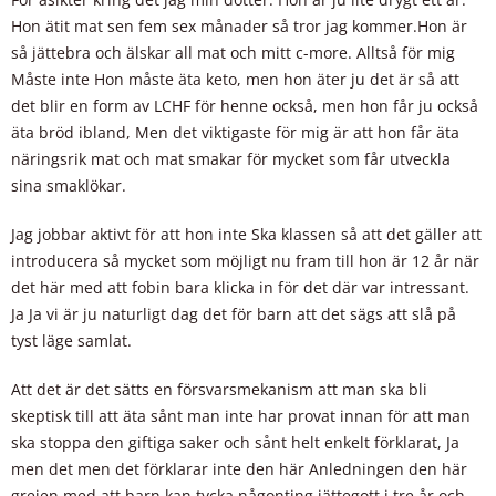
Hon ätit mat sen fem sex månader så tror jag kommer.Hon är
så jättebra och älskar all mat och mitt c-more. Alltså för mig
Måste inte Hon måste äta keto, men hon äter ju det är så att
det blir en form av LCHF för henne också, men hon får ju också
äta bröd ibland, Men det viktigaste för mig är att hon får äta
näringsrik mat och mat smakar för mycket som får utveckla
sina smaklökar.
Jag jobbar aktivt för att hon inte Ska klassen så att det gäller att
introducera så mycket som möjligt nu fram till hon är 12 år när
det här med att fobin bara klicka in för det där var intressant.
Ja Ja vi är ju naturligt dag det för barn att det sägs att slå på
tyst läge samlat.
Att det är det sätts en försvarsmekanism att man ska bli
skeptisk till att äta sånt man inte har provat innan för att man
ska stoppa den giftiga saker och sånt helt enkelt förklarat, Ja
men det men det förklarar inte den här Anledningen den här
grejen med att barn kan tycka någonting jättegott i tre år och