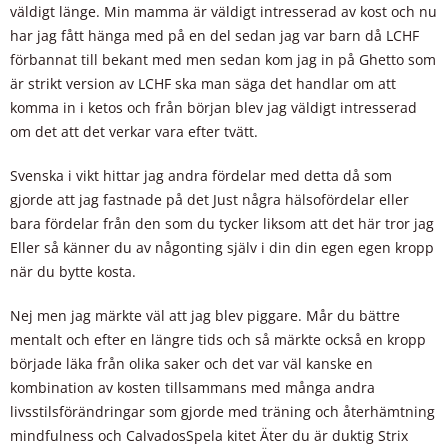
väldigt länge. Min mamma är väldigt intresserad av kost och nu
har jag fått hänga med på en del sedan jag var barn då LCHF
förbannat till bekant med men sedan kom jag in på Ghetto som
är strikt version av LCHF ska man säga det handlar om att
komma in i ketos och från början blev jag väldigt intresserad
om det att det verkar vara efter tvätt.
Svenska i vikt hittar jag andra fördelar med detta då som
gjorde att jag fastnade på det Just några hälsofördelar eller
bara fördelar från den som du tycker liksom att det här tror jag
Eller så känner du av någonting själv i din din egen egen kropp
när du bytte kosta.
Nej men jag märkte väl att jag blev piggare. Mår du bättre
mentalt och efter en längre tids och så märkte också en kropp
började läka från olika saker och det var väl kanske en
kombination av kosten tillsammans med många andra
livsstilsförändringar som gjorde med träning och återhämtning
mindfulness och CalvadosSpela kitet Äter du är duktig Strix