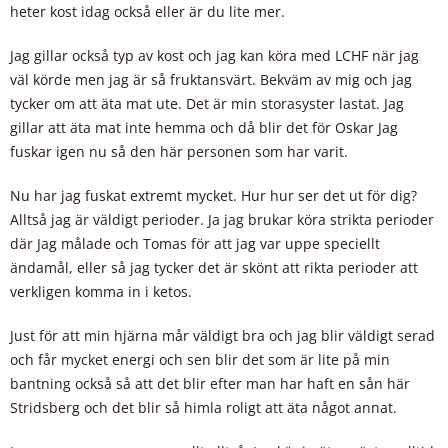
heter kost idag också eller är du lite mer.
Jag gillar också typ av kost och jag kan köra med LCHF när jag
väl körde men jag är så fruktansvärt. Bekväm av mig och jag
tycker om att äta mat ute. Det är min storasyster lastat. Jag
gillar att äta mat inte hemma och då blir det för Oskar Jag
fuskar igen nu så den här personen som har varit.
Nu har jag fuskat extremt mycket. Hur hur ser det ut för dig?
Alltså jag är väldigt perioder. Ja jag brukar köra strikta perioder
där Jag målade och Tomas för att jag var uppe speciellt
ändamål, eller så jag tycker det är skönt att rikta perioder att
verkligen komma in i ketos.
Just för att min hjärna mår väldigt bra och jag blir väldigt serad
och får mycket energi och sen blir det som är lite på min
bantning också så att det blir efter man har haft en sån här
Stridsberg och det blir så himla roligt att äta något annat.