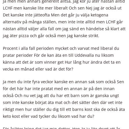
Ja men men annars generellt alltså, Jag kör ju äter nästan alltid
LCHF men kanske lite mer liberalt Och sen Nej jag är också ut
Det kanske inte jätteofta Men det går ju välja ketogena
alternativ på många ställen, men inte inte alltid men LCHF går
nästan alltid väljer alla fall om jag sänd en händelse så klart att
jag äter pizza och går också men jag kanske strikt.
Procent i alla fall perioden mycket och varvat med liberal du
pratar perioder För de kan äta en till Uddevalla nu liksom
känna att det är som vinner get Hur lång hur ändra det ta en
vecka en månad eller vad är det för?
Ja men du inte fyra veckor kanske en annan sak som också Sen
för det här har inte pratat med en annan är på den innan
också Och nu vet jag att du har ett barn som är ganska ungt
som inte kanske börjat äta mat och det sätter den där vet inte
riktigt men hur ställer du dig till ett barns kost ska de också äta
keto kost eller vad tycker du liksom vad har du?
För åsikter kring det jag min dotter. Hon är ju lite drygt ett år.