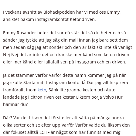
I veckans avsnitt av Biohackpodden har vi med oss Emmy,
ansiktet bakom instagramkontot Ketondriven.
Emmy Rosander heter det var då står det så du heter och så
sänder Jag tyckte att jag såg din mail innan jag bara sett dem
men sedan såg jag att sönder och den är faktiskt inte så vanligt
Nej Nej det är inte det och kanske mer känd som keton driven
eller mer känd eller iallafall sen på Instagram och en driven.
Ja det stämmer Varför Varför detta namn kommer jag på när
jag skulle Starta mitt Instagram konto då Där jag vill Inspirera
framförallt inom
keto
, Sänk lite granna kosten och Auto
landade jag i citron riven ost kostar Liksom börja Volvo Hur
hamnar du?
Där? Var det liksom det först eller att sätta på många andra
olika sorter och se efter upp Varför Varför valde du liksom den
där fokuset alltså LCHF är något som har funnits med mig