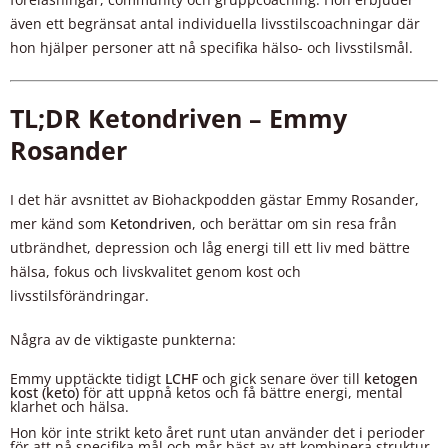
även ett begränsat antal individuella livsstilscoachningar där
hon hjälper personer att nå specifika hälso- och livsstilsmål.
TL;DR Ketondriven – Emmy
Rosander
I det här avsnittet av Biohackpodden gästar Emmy Rosander,
mer känd som
Ketondriven
, och berättar om sin resa från
utbrändhet, depression och låg energi till ett liv med bättre
hälsa, fokus och livskvalitet genom kost och
livsstilsförändringar.
Några av de viktigaste punkterna:
Emmy upptäckte tidigt
LCHF
och gick senare över till
ketogen
kost (keto)
för att uppnå ketos och få bättre energi, mental
klarhet och hälsa.
Hon kör inte strikt keto året runt utan använder det i perioder
för att nå specifika mål och mår bäst av att kombinera struktur