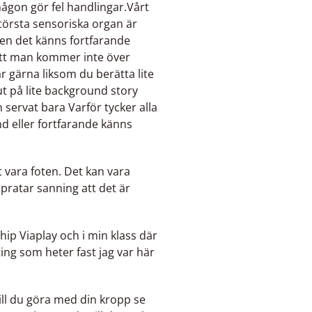
ågon gör fel handlingar.Vårt
törsta sensoriska organ är
men det känns fortfarande
 att man kommer inte över
̊r gärna liksom du berätta lite
 på lite background story
 servat bara Varför tycker alla
̈nd eller fortfarande känns
et vara foten. Det kan vara
 pratar sanning att det är
hip Viaplay och i min klass där
ing som heter fast jag var här
vill du göra med din kropp se