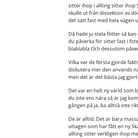
sitter ihop i allting sitter iho
skulle ut från dissektion av 
det satt fast med hela vägen 
Då hade ju stela fötter så ka
du påverka för sitter fast i 
blablabla Och dessutom påver
Vilka var de första gjorde fak
diskutera mer den används na
men det är det bästa jag gjort i
Det var en helt ny värld som 
du inte ens nära så är jag k
gången på ja, ba alltså inte
De är alltid. Det är bara massa
uttagen som har fått en ny Ska
allting sitter verkligen ihop me