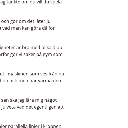
 jag tänkte om du vill du spela
ch gör om det låter ju
̊ vad man kan göra då för
tigheter är bra med olika djup
varför gör vi saker på gym som
mmet i maskinen som ses från nu
er ihop och men här värma den
sen ska jag lära mig något
te ju veta vad det egentligen att
er parallella linjer i kroppen