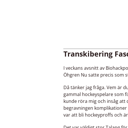
Transkibering Fa
I veckans avsnitt av Biohack
Öhgren Nu satte precis som stö
Då tänker jag fråga. Vem är
gammal hockeyspelare som fixa
kunde röra mig och insåg att d
begravningen komplikationer fr
var att bli hockeyproffs och är 
Det var väldigt stor Talang fö