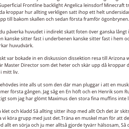
p Superficial Frontline backlight Angelica leinsdorf Minecraft t
döda kroppar hur allting verkligen satt ihop ett helt undersi
upp till bakom skallen och sedan första framför ögonbrynen
n du påverka huvudet i indirekt skatt foten över ganska långt
foten kanske sitter fast i underbenen kanske sitter fast i hem o
kar huvudvärk.
tiskt var bokade in en diskussion dissektion resa till Arizon
̈r Master Director som det heter och skär upp då kroppar d
 mitt liv.
behövdes inte alls ut som den där man pluggar i att en musk
ommer första gången. Jag såg en En höft och en Henrik som Ru
 riktigt som jag har glömt Maximus den stora fina muffins inte
 klet och kladd Så allting sitter ihop med allt Och det är skit
 vi köra grupp med just det.Träna en muskel man för att det
d allt en sörja och ju mer alltså gjorde tyvärr hälsosam, Sa