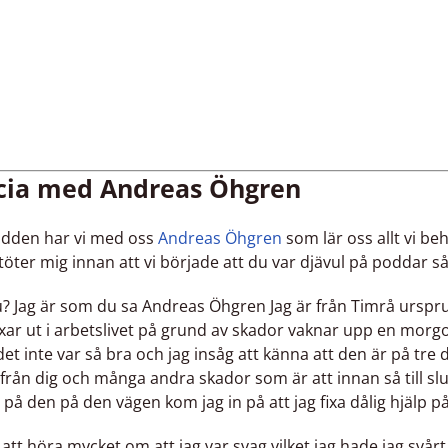
scia med Andreas Öhgren
podden har vi med oss
Andreas Öhgren
som lär oss allt vi b
ter mig innan att vi började att du var djävul på poddar så n
 du? Jag är som du sa Andreas Öhgren Jag är från Timrå ursp
r ut i arbetslivet på grund av skador vaknar upp en morg
et inte var så bra och jag insåg att känna att den är på tre
ån dig och många andra skador som är att innan så till s
på den på den vägen kom jag in på att jag fixa dålig hjälp på
r att höra mycket om att jag var svag vilket jag hade jag svårt