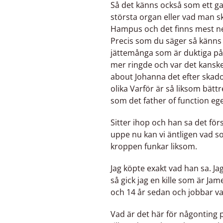
Så det känns också som ett ga
största organ eller vad man sk
Hampus och det finns mest nerv
Precis som du säger så känn
jättemånga som är duktiga på 
mer ringde och var det kanske
about Johanna det efter skador 
olika Varför är så liksom bä
som det father of function egen
Sitter ihop och han sa det för
uppe nu kan vi äntligen vad so
kroppen funkar liksom.
Jag köpte exakt vad han sa. Ja
så gick jag en kille som är J
och 14 år sedan och jobbar var
Vad är det här för någontin