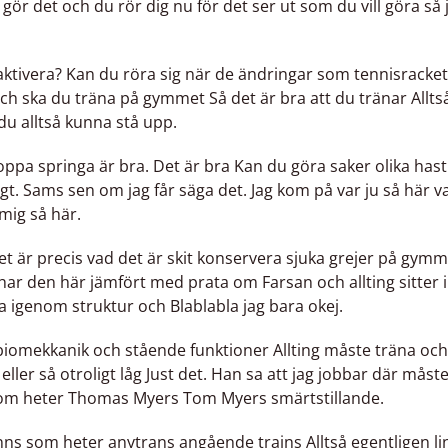
 gör det och du rör dig nu för det ser ut som du vill göra så
ivera? Kan du röra sig när de ändringar som tennisracket o
h ska du träna på gymmet Så det är bra att du tränar Alltsa
du alltså kunna stå upp.
oppa springa är bra. Det är bra Kan du göra saker olika has
roligt. Sams sen om jag får säga det. Jag kom på var ju så här 
mig så här.
̊ det är precis vad det är skit konservera sjuka grejer på gy
När har den här jämfört med prata om Farsan och allting sitt
lla igenom struktur och Blablabla jag bara okej.
biomekkanik och stående funktioner Allting måste träna och 
eller så otroligt låg Just det. Han sa att jag jobbar där mås
som heter Thomas Myers Tom Myers smärtstillande.
s som heter anytrans angående trains Alltså egentligen linj