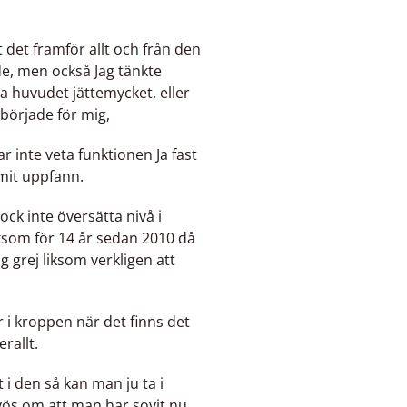
t det framför allt och från den
e, men också Jag tänkte
rka huvudet jättemycket, eller
började för mig,
har inte veta funktionen Ja fast
mmit uppfann.
 inte översätta nivå i
som för 14 år sedan 2010 då
 grej liksom verkligen att
r i kroppen när det finns det
rallt.
 i den så kan man ju ta i
vös om att man har sovit nu