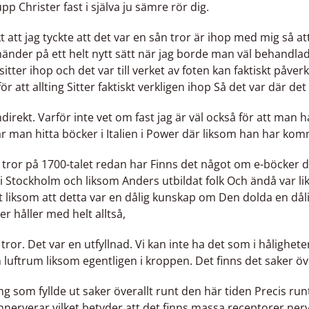
upp Christer fast i själva ju sämre rör dig.
t att jag tyckte att det var en sån tror är ihop med mig så at
̈nder på ett helt nytt sätt när jag borde man väl behandlad
 sitter ihop och det var till verket av foten kan faktiskt påve
r att allting Sitter faktiskt verkligen ihop Så det var där det 
direkt. Varför inte vet om fast jag är väl också för att man 
år man hitta böcker i Italien i Power där liksom han har ko
ror på 1700-talet redan har Finns det något om e-böcker dock
Stockholm och liksom Anders utbildat folk Och ändå var lik
iksom att detta var en dålig kunskap om Den dolda en dålig
r håller med helt alltså,
tror. Det var en utfyllnad. Vi kan inte ha det som i hålighete
en luftrum liksom egentligen i kroppen. Det finns det saker öve
ng som fyllde ut saker överallt runt den här tiden Precis runt
nnerverar vilket betyder att det finns massa receptorer ner