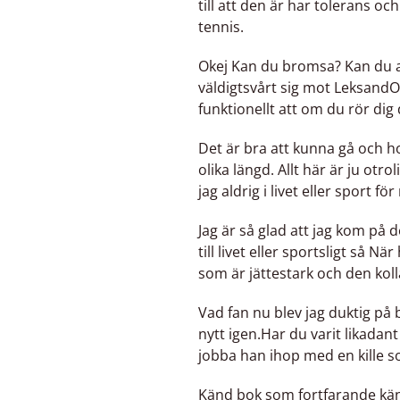
till att den är har tolerans och
tennis.
Okej Kan du bromsa? Kan du akt
väldigtsvårt sig mot LeksandOc
funktionellt att om du rör dig 
Det är bra att kunna gå och h
olika längd. Allt här är ju ot
jag aldrig i livet eller sport för 
Jag är så glad att jag kom pa
till livet eller sportsligt så 
som är jättestark och den ko
Vad fan nu blev jag duktig på 
nytt igen.Har du varit likadant 
jobba han ihop med en kille 
Känd bok som fortfarande känn