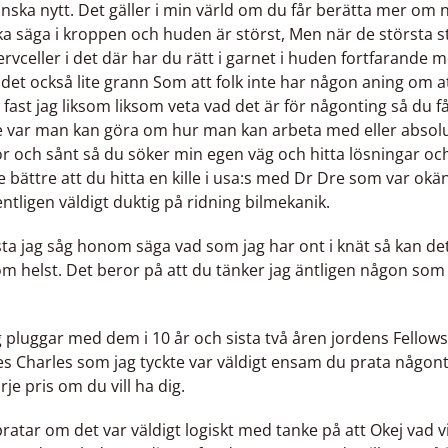
nska nytt. Det gäller i min värld om du får berätta mer om n
a säga i kroppen och huden är störst, Men när de största s
celler i det där har du rätt i garnet i huden fortfarande 
s det också lite grann Som att folk inte har någon aning om
fast jag liksom liksom veta vad det är för någonting så du fa
 var man kan göra om hur man kan arbeta med eller absolut
och sånt så du söker min egen väg och hitta lösningar och
ttre bättre att du hitta en kille i usa:s med Dr Dre som var oka
tligen väldigt duktig på ridning bilmekanik.
sta jag såg honom säga vad som jag har ont i knät så kan d
m helst. Det beror på att du tänker jag äntligen någon som
g pluggar med dem i 10 år och sista två åren jordens Fellows
ames Charles som jag tyckte var väldigt ensam du prata någont
je pris om du vill ha dig.
g pratar om det var väldigt logiskt med tanke på att Okej vad 