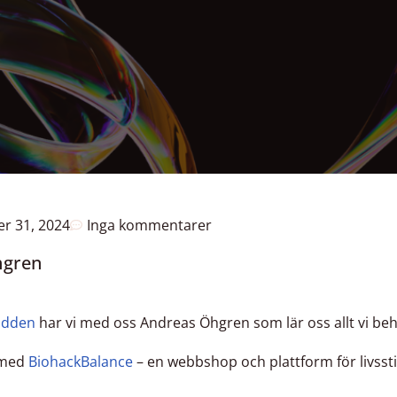
er 31, 2024
Inga kommentarer
hgren
odden
har vi med oss Andreas Öhgren som lär oss allt vi be
 med
BiohackBalance
– en webbshop och plattform för livsst