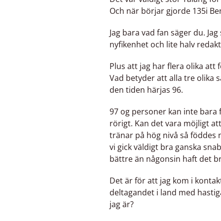
Och när börjar gjorde 135i Ben
Jag bara vad fan säger du. Jag 
nyfikenhet och lite halv redaktio
Plus att jag har flera olika att 
Vad betyder att alla tre olika s
den tiden härjas 96.
97 og personer kan inte bara fö
rörigt. Kan det vara möjligt 
tränar på hög nivå så född
vi gick väldigt bra ganska sna
bättre än någonsin haft det b
Det är för att jag kom i kont
deltagandet i land med hastiga 
jag är?