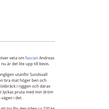
ehöver veta om
fascian
Andreas
u är det lite upp till bevis.
rungligen utanför Sundsvall
on bra mat höger ben och
 diskbråck i ryggen och därav
lut lyckas pruta med min dröm
 vägen i det.
 att tro för den tiden ca 220 kg