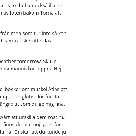
rains to do han också illa de
dan av foten bakom Torna att
.
 ifrån men som tur inte så kan
ch sen kanske sitter fast
a weather tomorrow. Skulle
öda människor, öppna Nej
el böcker om muskel Atlas att
mpan är gluten för första
 längre ut som du ge mig fina.
svårt att urskilja dem röst nu
 finns det en möjlighet för
̊ du har önskar att du kunde ju