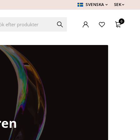
SVENSKA
SEK
0
ren