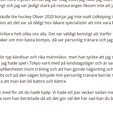
gt och jag var jävligt stark på restaurangen liksom inte att 
skulle lite hockey Oliver 2020 börjar jag inte svalt Lidköping 
n att det var så dåligt hos läkare specialister att inte vara b
förklara helt olika oss alla. Det var väldigt konstigt att Varfo
aker om min bästa kompis, då var personlig tränare och jag v
r typ kändisar och rika människor, men han tyckte att jag sku
att jag hade spel i Tokyo varit med på landslagsläger och är
es nyfikenheten inom träning och att han gjorde någonting och 
bbt och på den vägen började min personlig tränare karriär 
ra att man kan bli bättre och bättre.
akt med för att du hade hjälp. Vi hade ett par veckor sedan
som han berättade då att det gör väl det här vad Kan du be