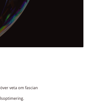
höver veta om fascian
ilsoptimering.