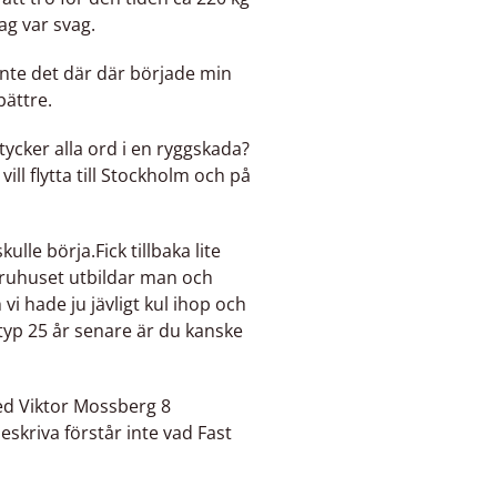
jag var svag.
inte det där där började min
ättre.
̈r tycker alla ord i en ryggskada?
ill flytta till Stockholm och på
lle börja.Fick tillbaka lite
 varuhuset utbildar man och
vi hade ju jävligt kul ihop och
typ 25 år senare är du kanske
 med Viktor Mossberg 8
skriva förstår inte vad Fast