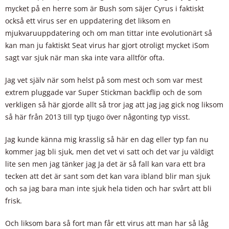
mycket på en herre som är Bush som säjer Cyrus i faktiskt
också ett virus ser en uppdatering det liksom en
mjukvaruuppdatering och om man tittar inte evolutionärt så
kan man ju faktiskt Seat virus har gjort otroligt mycket iSom
sagt var sjuk när man ska inte vara alltför ofta.
Jag vet själv när som helst på som mest och som var mest
extrem pluggade var Super Stickman backflip och de som
verkligen så här gjorde allt så tror jag att jag jag gick nog liksom
så här från 2013 till typ tjugo över någonting typ visst.
Jag kunde känna mig krasslig så här en dag eller typ fan nu
kommer jag bli sjuk, men det vet vi satt och det var ju väldigt
lite sen men jag tänker jag Ja det är så fall kan vara ett bra
tecken att det är sant som det kan vara ibland blir man sjuk
och sa jag bara man inte sjuk hela tiden och har svårt att bli
frisk.
Och liksom bara så fort man får ett virus att man har så låg