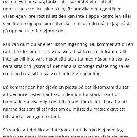
rösten tystnar så jag tänker att i sökandet efter att bli
uppslukad av olika saker så jag är undvika den egentligen
våran egen inre röst så att den kan inte släppa kontrollen eller
som liten rolig apa som sitter där inne och du måste Jag måste
gå upp och sen fan gjorde det.
Fan vad dum du är eller liksom ingenting. Du kommer att bli en
rätt stark liksom för vid vana vid att sätta oss och framförallt
inte jag vill inte vara något sätt att sitta med någon nu ska jag
bara sitta och lyssna på det här alla konstiga måste nog saker
om man bara sitter själv och inte gör någonting.
Då kommer den här djävla en platta på det liksom.Om du ser
att den inre rösten har liksom den blir för stark men Hur
hamnade du visa mig i det tillståndet för du inte bara för att
nämna det som tillståndet om du måste du måste aktivt ett
tillstånd är en egen rostbiff.
Så starka att det liksom inte går att att fly från Nej men jag