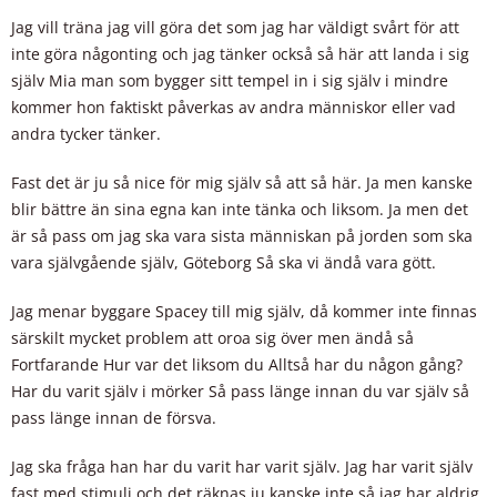
Jag vill träna jag vill göra det som jag har väldigt svårt för att
inte göra någonting och jag tänker också så här att landa i sig
själv Mia man som bygger sitt tempel in i sig själv i mindre
kommer hon faktiskt påverkas av andra människor eller vad
andra tycker tänker.
Fast det är ju så nice för mig själv så att så här. Ja men kanske
blir bättre än sina egna kan inte tänka och liksom. Ja men det
är så pass om jag ska vara sista människan på jorden som ska
vara självgående själv, Göteborg Så ska vi ändå vara gött.
Jag menar byggare Spacey till mig själv, då kommer inte finnas
särskilt mycket problem att oroa sig över men ändå så
Fortfarande Hur var det liksom du Alltså har du någon gång?
Har du varit själv i mörker Så pass länge innan du var själv så
pass länge innan de försva.
Jag ska fråga han har du varit har varit själv. Jag har varit själv
fast med stimuli och det räknas ju kanske inte så jag har aldrig