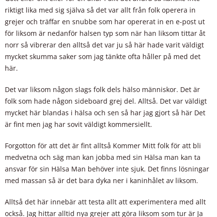
riktigt lika med sig själva så det var allt från folk operera in
grejer och träffar en snubbe som har opererat in en e-post ut
för liksom är nedanför halsen typ som när han liksom tittar åt
norr så vibrerar den alltså det var ju så här hade varit väldigt
mycket skumma saker som jag tänkte ofta håller på med det
här.
Det var liksom någon slags folk dels hälso människor. Det är
folk som hade någon sideboard grej del. Alltså. Det var väldigt
mycket här blandas i hälsa och sen så har jag gjort så här Det
är fint men jag har sovit väldigt kommersiellt.
Forgotton för att det är fint alltså Kommer Mitt folk för att bli
medvetna och säg man kan jobba med sin Hälsa man kan ta
ansvar för sin Hälsa Man behöver inte sjuk. Det finns lösningar
med massan så är det bara dyka ner i kaninhålet av liksom.
Alltså det här innebär att testa allt att experimentera med allt
också. Jag hittar alltid nya grejer att göra liksom som tur är Ja