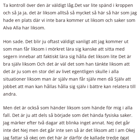
Ta kontroll över den är väldigt låg.Det var lite spänd i kroppen
och så Ja ja, det är liksom alltså så mycket så här så här som jag
hade en plats där vi inte bara kommer ut liksom och saker som
Alva Alla har liksom.
Hon sade. Det blir ju oftast väldigt vanligt att jag kommer ut
som man får liksom i mörkret lära sig kanske att sitta med
segern innebar att faktiskt lära sig hålla det liksom lite Det är
bra själv liksom Och det är väl det som han tänkte liksom att
det är ju som en stor del av livet egentligen skulle i alla
situationer liksom man är själv man får själv men då Själv att
jobbet att man kan hållas hålla sig själv i bättre kan relatera till
andra.
Men det är också som händer liksom som hände för mig i alla
fall. Det är ju att dels så började som det hända fysiska saker.
Jag märker efter två dagar att blinka inget annat. Nej det går
inte det Nej men det går inte sen så är det liksom att I am Okej
jag fattar så okej om det här är därför de kallade tredje ögat