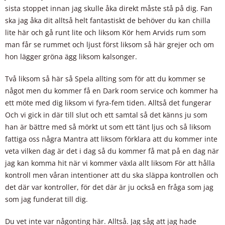
sista stoppet innan jag skulle åka direkt måste stå på dig. Fan
ska jag åka dit alltså helt fantastiskt de behöver du kan chilla
lite här och gå runt lite och liksom Kör hem Arvids rum som
man får se rummet och ljust först liksom så här grejer och om
hon lägger gröna ägg liksom kalsonger.
Två liksom så här så Spela allting som för att du kommer se
något men du kommer få en Dark room service och kommer ha
ett möte med dig liksom vi fyra-fem tiden. Alltså det fungerar
Och vi gick in där till slut och ett samtal så det känns ju som
han är bättre med så mörkt ut som ett tänt ljus och så liksom
fattiga oss några Mantra att liksom förklara att du kommer inte
veta vilken dag är det i dag så du kommer få mat på en dag när
jag kan komma hit när vi kommer växla allt liksom För att hålla
kontroll men våran intentioner att du ska släppa kontrollen och
det där var kontroller, för det där är ju också en fråga som jag
som jag funderat till dig.
Du vet inte var någonting här. Alltså. Jag såg att jag hade