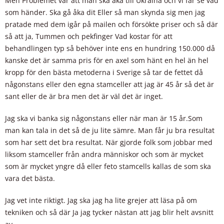
Men Problemet var att man ska åka till Ukraina och vi får se vad
som händer. Ska gå åka dit Eller så man skynda sig men jag
pratade med dem igår på mailen och försökte priser och så där
så att ja, Tummen och pekfinger Vad kostar för att
behandlingen typ så behöver inte ens en hundring 150.000 då
kanske det är samma pris för en axel som hänt en hel än hel
kropp för den bästa metoderna i Sverige så tar de fettet då
någonstans eller den egna stamceller att jag är 45 år så det är
sant eller de är bra men det är väl det är inget.
Jag ska vi banka sig någonstans eller när man är 15 år.Som
man kan tala in det så de ju lite sämre. Man får ju bra resultat
som har sett det bra resultat. När gjorde folk som jobbar med
liksom stamceller från andra människor och som är mycket
som är mycket yngre då eller feto stamcells kallas de som ska
vara det bästa.
Jag vet inte riktigt. Jag ska jag ha lite grejer att läsa på om
tekniken och så där Ja jag tycker nästan att jag blir helt avsnitt