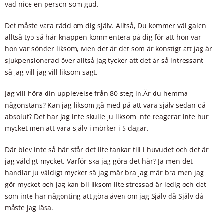
vad nice en person som gud.
Det måste vara rädd om dig själv. Alltså, Du kommer väl galen
alltså typ så här knappen kommentera på dig för att hon var
hon var sönder liksom, Men det är det som är konstigt att jag är
sjukpensionerad över alltså jag tycker att det är så intressant
så jag vill jag vill liksom sagt.
Jag vill höra din upplevelse från 80 steg in.Är du hemma
någonstans? Kan jag liksom gå med på att vara själv sedan då
absolut? Det har jag inte skulle ju liksom inte reagerar inte hur
mycket men att vara själv i mörker i 5 dagar.
Där blev inte så här står det lite tankar till i huvudet och det är
jag väldigt mycket. Varför ska jag göra det här? Ja men det
handlar ju väldigt mycket så jag mår bra Jag mår bra men jag
gör mycket och jag kan bli liksom lite stressad är ledig och det
som inte har någonting att göra även om jag Själv då Själv då
måste jag läsa.