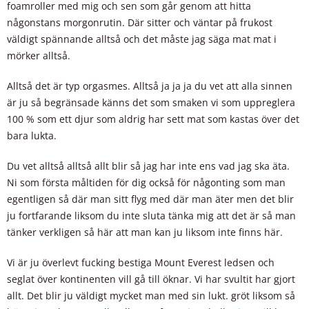
foamroller med mig och sen som går genom att hitta
någonstans morgonrutin. Där sitter och väntar på frukost
väldigt spännande alltså och det måste jag säga mat mat i
mörker alltså.
Alltså det är typ orgasmes. Alltså ja ja ja du vet att alla sinnen
är ju så begränsade känns det som smaken vi som uppreglera
100 % som ett djur som aldrig har sett mat som kastas över det
bara lukta.
Du vet alltså alltså allt blir så jag har inte ens vad jag ska äta.
Ni som första måltiden för dig också för någonting som man
egentligen så där man sitt flyg med där man äter men det blir
ju fortfarande liksom du inte sluta tänka mig att det är så man
tänker verkligen så här att man kan ju liksom inte finns här.
Vi är ju överlevt fucking bestiga Mount Everest ledsen och
seglat över kontinenten vill gå till öknar. Vi har svultit har gjort
allt. Det blir ju väldigt mycket man med sin lukt. gröt liksom så