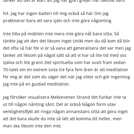
tänker att det är klart att jag har gjort grejer har faktiskt varit
hit. Jag har ingen batteri till mig också så här Om jag
praktiserar bara att vara själv och inte göra någonting.
Inte titta på mobilen inte mera inte göra nåt bara sitta. Så
tänkte jag att den det liksom inget Unikt men du då kom då blir
det ofta så här för vi är så vana att generalisera det var men jag
tänker att liksom på något sätt så att vi har så lite tid med oss
själva och lite grann Det spirituella som har vuxit fram sedan
70-talet om en extrem sista tre fyra fem åren är att meditation
för mig är det som du säger det när jag sitter och gör ingenting
jag inte på en guidad meditation.
Jag försöker visualisera Mekonomen Strand det funkar inte ta
ut till någon nånting sånt. Det är också Någon form utav
verklighetsflykt att ringa någon annanstans sitta att göra inget
att det bara skulle du inte så lätt att komma dit heller, men
man ska liksom inte den inte.