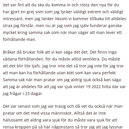
det var fint att du ska du komma in och rösta den nya för du
har gjort en grej som som jag tycker väldigt extrem och väldigt
intressant, men jag tänker liksom vi kommer tillbaka till alldeles
strax jag förstår, men nu är jag som jag själv funderar ganska
mycket kring samma sak som när man säger att man lever ett
förhållande man.
Bråkar då brukar folk att vi kan säga det det. Det finns inga
sådana förhållanden, för du måste alltid ventilera. Du måste
att det blir lite tjafs. Jag tror inte det så tror jag inte för jag tror
att man kan ha förhållande utan kött som kan vara perfekt
Samma sak när man pratar om jag aldrig sjuk också kan säga
att jag är alldeles för att jag var sjuk vinter 19 2022 hitta där var
jag frågar i 23 dagar.
Det var senast som jag var trasig och då vet du också när man
pratar om det med vissa människor, Alltså det är inte
hälsosamt att aldrig vara sjuk för du måste vara sjuk för att
rensa kroppen på så här någonstans så tror jag att jag lyssnar