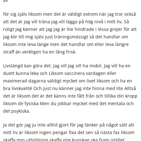
av
för sig själv liksom men det är väldigt extrem när jag tror också
att det är Jag vill träna jag vill lägga på hög nivå i mitt liv, Så
roligt Jag känner att jag jag är lite hindrade i Vissa grejer för att
jag kör till mig själv just träningsmässigt så det handlar om
liksom inte leva länge men det handlar om eller leva längre
straff än verkligen ha en lång frisk.
Livslängd kan göra det. Jag vill Jag vill ha mobil. Jag vill ha en
duett kunna leka och Liksom vaccinera vardagen eller
maximerad dagarna väldigt mycket om livet liksom och ha en
bra livskvalité Och just nu känner jag inte hinna med lite Alltså
det är liksom det är det känns inte fått från och tillika din kropp
liksom de fysiska Men du jobbar mycket med det mentala och
det psykiska.
Ja det gör jag ju inte alltid gjort för jag tänker på något sätt att
mitt liv är liksom ingen pengar fixa det sen så nästa fas liksom
skaffa min utbildning skaffa mig kunskap ska fram istället