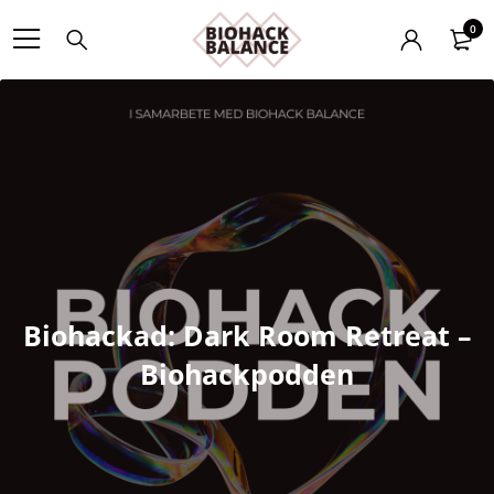
0
Biohackad: Dark Room Retreat –
Biohackpodden