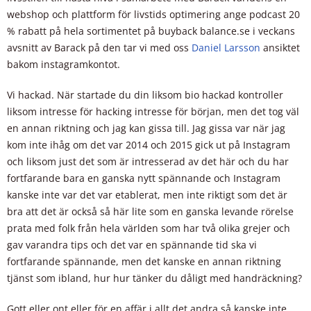
webshop och plattform för livstids optimering ange podcast 20
% rabatt på hela sortimentet på buyback balance.se i veckans
avsnitt av Barack på den tar vi med oss
Daniel Larsson
ansiktet
bakom instagramkontot.
Vi hackad. När startade du din liksom bio hackad kontroller
liksom intresse för hacking intresse för början, men det tog väl
en annan riktning och jag kan gissa till. Jag gissa var när jag
kom inte ihåg om det var 2014 och 2015 gick ut på Instagram
och liksom just det som är intresserad av det här och du har
fortfarande bara en ganska nytt spännande och Instagram
kanske inte var det var etablerat, men inte riktigt som det är
bra att det är också så här lite som en ganska levande rörelse
prata med folk från hela världen som har två olika grejer och
gav varandra tips och det var en spännande tid ska vi
fortfarande spännande, men det kanske en annan riktning
tjänst som ibland, hur hur tänker du dåligt med handräckning?
Gott eller ont eller för en affär i allt det andra så kanske inte