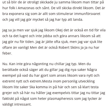
ut så blir de är otroligt skickade ju samma liksom man tittar på
hur folk i Amazonas och sånt. De vill skicka direkt liksom. Det är
bra exponera sig som är allt som stimulerar immunförsvaret
och jag vill jag gör mycket så jag har typ att landa.
Jag sa Ja men var sjuk jag liksom Okej det är också en tid för vila
och ta det lugnt och inte jobba och göra annars liksom så att
jag gör nu för tiden. Jag är jätte ofta sjuk, men jag var sjuk lite
oftare än vanligt Men det är också Robert Sköns Ja Ja nu har
feber.
Nu. Kan inte göra någonting nu chillar jag typ. Men du
berättade också säger att du gillar jag dig nya saker Några
exempel på vad du har gjort som anses liksom vara nytt och
extremt nytt och extrem.Mesta inom personlig utveckling
liksom lite saker Ska komma in på här och sen så klart testa
grejer och så här nu håller jag exempelvis tittar Jag nu tittar jag
faktiskt på något som heter plasmapheresis som jag tycker är
väldigt intressant.