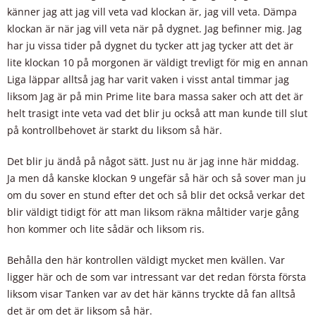
känner jag att jag vill veta vad klockan är, jag vill veta. Dämpa
klockan är när jag vill veta när på dygnet. Jag befinner mig. Jag
har ju vissa tider på dygnet du tycker att jag tycker att det är
lite klockan 10 på morgonen är väldigt trevligt för mig en annan
Liga läppar alltså jag har varit vaken i visst antal timmar jag
liksom Jag är på min Prime lite bara massa saker och att det är
helt trasigt inte veta vad det blir ju också att man kunde till slut
på kontrollbehovet är starkt du liksom så här.
Det blir ju ändå på något sätt. Just nu är jag inne här middag.
Ja men då kanske klockan 9 ungefär så här och så sover man ju
om du sover en stund efter det och så blir det också verkar det
blir väldigt tidigt för att man liksom räkna måltider varje gång
hon kommer och lite sådär och liksom ris.
Behålla den här kontrollen väldigt mycket men kvällen. Var
ligger här och de som var intressant var det redan första första
liksom visar Tanken var av det här känns tryckte då fan alltså
det är om det är liksom så här.