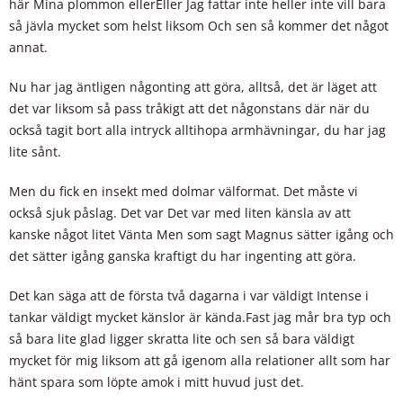
här Mina plommon ellerEller Jag fattar inte heller inte vill bara
så jävla mycket som helst liksom Och sen så kommer det något
annat.
Nu har jag äntligen någonting att göra, alltså, det är läget att
det var liksom så pass tråkigt att det någonstans där när du
också tagit bort alla intryck alltihopa armhävningar, du har jag
lite sånt.
Men du fick en insekt med dolmar välformat. Det måste vi
också sjuk påslag. Det var Det var med liten känsla av att
kanske något litet Vänta Men som sagt Magnus sätter igång och
det sätter igång ganska kraftigt du har ingenting att göra.
Det kan säga att de första två dagarna i var väldigt Intense i
tankar väldigt mycket känslor är kända.Fast jag mår bra typ och
så bara lite glad ligger skratta lite och sen så bara väldigt
mycket för mig liksom att gå igenom alla relationer allt som har
hänt spara som löpte amok i mitt huvud just det.