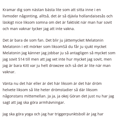
Kramar dig som nästan bästa lite som att sitta inne i en
livmoder någonting, alltså, det är så djävla hollandaisesås och
läskigt nice liksom somna om det är faktiskt när man har sovit
och man vaknar tycker jag att inte vakna.
Det är bara de som fan. Det blir ju jättemycket Melatonin
Melatonin i ett mörker som liksomSå du får ju sjukt mycket
Melatonin Jag känner jag jobbar ju så antagligen så mycket som
jag sovit 514 till men att jag vet inte hur mycket jag sovit, men
jag är bara Kitt var ju helt drowzee och så det är lite när man
vaknar.
Vänta nu det här eller är det här liksom är det här dröm
helvete liksom så lite heter drömstadier så där liksom
någonstans mittemellan. Ja ja, ja okej Göran det just nu har jag
sagt att jag ska göra armhävningar.
Jag ska göra yoga och jag har triggerpunktsboll är jag har