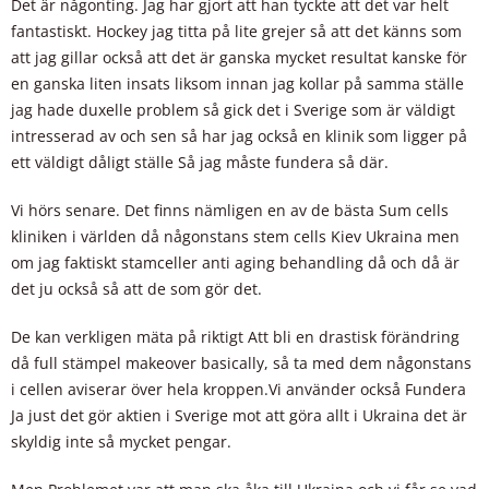
Det är någonting. Jag har gjort att han tyckte att det var helt
fantastiskt. Hockey jag titta på lite grejer så att det känns som
att jag gillar också att det är ganska mycket resultat kanske för
en ganska liten insats liksom innan jag kollar på samma ställe
jag hade duxelle problem så gick det i Sverige som är väldigt
intresserad av och sen så har jag också en klinik som ligger på
ett väldigt dåligt ställe Så jag måste fundera så där.
Vi hörs senare. Det finns nämligen en av de bästa Sum cells
kliniken i världen då någonstans stem cells Kiev Ukraina men
om jag faktiskt stamceller anti aging behandling då och då är
det ju också så att de som gör det.
De kan verkligen mäta på riktigt Att bli en drastisk förändring
då full stämpel makeover basically, så ta med dem någonstans
i cellen aviserar över hela kroppen.Vi använder också Fundera
Ja just det gör aktien i Sverige mot att göra allt i Ukraina det är
skyldig inte så mycket pengar.