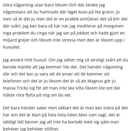
Göra någonting utan bara liksom Och där tänkte jag
någonstans att du hamnade där läget Auto på lite grann. Jo
men så är det ju men det är en praktik ochGöran det så blir det
där svårt. Jag kan bara så här när jag mediterar på morgonen
inga problem du ringa när jag var på jobbet och hade gjort en
miljard grejer och liksom inte stressa men den är liksom upp i
huvudet.
Jag använt mitt huvud. Om jag sätter mig så otroligt svårt att du
kanske märkte att jag kommer lite där. Det händer någonting
där och det kan ju vara att de anser att de kommer att
telefonen och det är ju liksom det är så att Magnus gör ju
massa Tricky sig för att man inte ska sitta liksom lite ont där
måste röra flytta på mig om du vet.
Det bara händer saker men såklart det är man kan träna på det
här och det är klart på hela hela tiden.Men som sagt, det är
väldigt lätt känner jag att inte ha kontakt med sig själv man
behöver jag behöver stillhet.