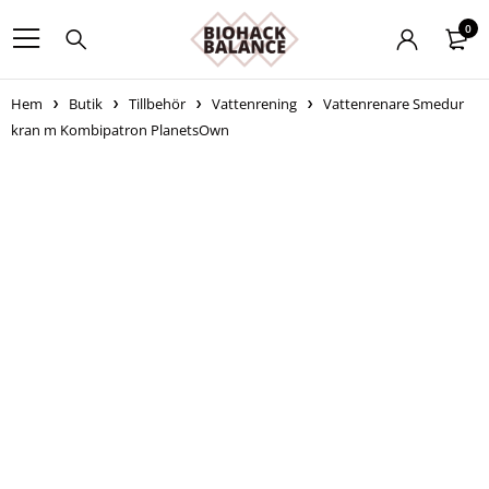
0
Hem
Butik
Tillbehör
Vattenrening
Vattenrenare Smedur
kran m Kombipatron PlanetsOwn