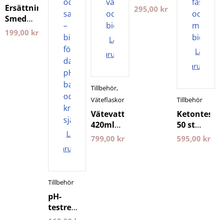
tapes
Ersättningspatron
295,00
kr
BeKeto
Smedur
Ahlstrom
199,00
kr
Lägg i
+ Aktivt
kol
Lägg i
varukorgen
PlanetsOwn
varukorg
Tillbehör
,
Väteflaskor
Tillbehör
Vätevattenflaska
Ketontest
420ml
50 st
Lägg i
Silver
BeKeto
799,00
kr
595,00
kr
PWO
varukorgen
Specialisten
Tillbehör
pH-
testremsor
100