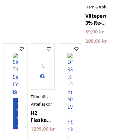
Hem & Kök
Väteperoxid
3% Re-
fresh
69,00
kr
–
298,00
kr
Lägg i
varukorgen
Tillbehör
,
5
Väteflaskor
månader
H2
1
Flaska
månad
Hydrogen
1295,00
kr
PlanetsOwn