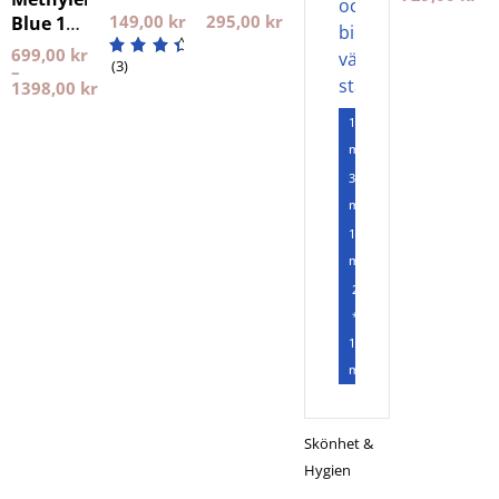
vattenrenare
Trainer
149,00
kr
295,00
kr
Blue 1%
(kran)
Conscious
100 ml
699,00
kr
PlanetsOwn
Breathing
(3)
NXT LVL
–
1398,00
kr
150
ml
300
ml
1000
ml
2
*
1000
ml
Skönhet &
Hygien
,