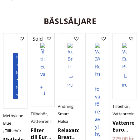
Steel
600 ml
Purovitalis
BÄSLSÄLJARE
Longevity
Sold out
100
ml
3st
Lägg i
Lägg i
*
Läs
varukorgen
varukorg
100
mer
ml
Andning
,
Tillbehör
,
Tillbehör
,
Smart
Vattenrening
Methylene
Vattenrening
Hälsa
Vattenren
Blue
Euro
Filter
Relaxator
,
Tillbehör
PlanetsO
till Euro
Breath
729,00
kr
Methylene