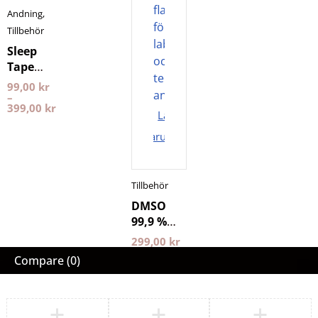
Andning
,
Tillbehör
Sleep
Tape
Sensitive
99,00
kr
Conscious
–
399,00
kr
Breathing
Lägg i
varukorgen
Tillbehör
DMSO
99,9 %
100 ml
299,00
kr
NXT LVL
Compare
(0)