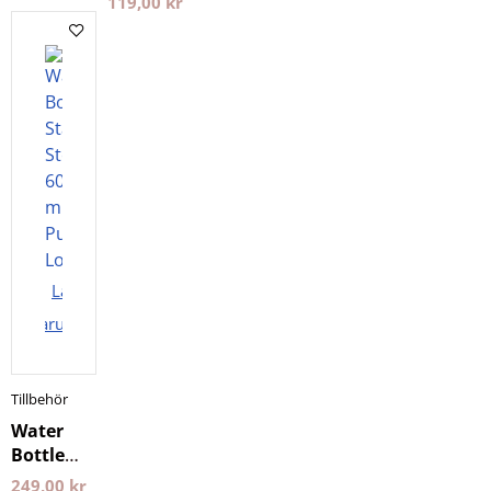
119,00
kr
remsor
Alkalinecare
Lägg i
varukorgen
Tillbehör
Water
Bottle
Stainless
249,00
kr