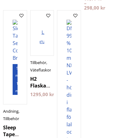
–
298,00
kr
Lägg i
varukorgen
Tillbehör
,
5
Väteflaskor
månader
H2
1
Flaska
månad
Hydrogen
1295,00
kr
PlanetsOwn
Andning
,
Tillbehör
Sleep
Tape