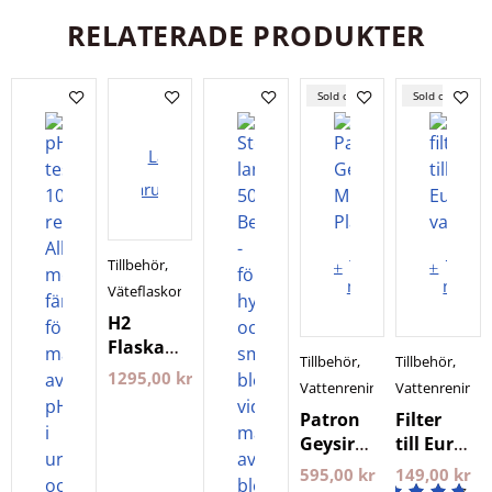
RELATERADE PRODUKTER
Sold out
Sold out
Lägg i
varukorgen
Läs
Läs
Tillbehör
,
mer
mer
Väteflaskor
H2
Flaska
Tillbehör
,
Tillbehör
,
Hydrogen
1295,00
kr
Vattenrening
Vattenrening
PlanetsOwn
Patron
Filter
Geysir
till Euro
Microspiralfilter
vattenren
595,00
kr
149,00
kr
PlanetsOwn
(kran)