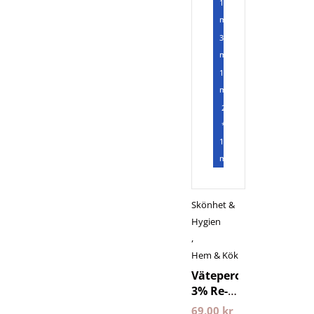
150
ml
300
ml
1000
ml
2
*
1000
ml
Skönhet &
Hygien
,
Hem & Kök
Väteperoxid
3% Re-
fresh
69,00
kr