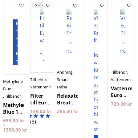
Sold out
100
ml
3st
Lägg i
Lägg i
*
Läs
varukorgen
varukorg
100
mer
ml
Andning
,
Tillbehör
,
Tillbehör
,
Smart
Vattenrening
Methylene
Vattenrening
Hälsa
Vattenren
Blue
Euro
Filter
Relaxator
,
Tillbehör
PlanetsO
till Euro
Breath
729,00
kr
Methylene
vattenrenare
Trainer
149,00
kr
295,00
kr
Blue 1%
(kran)
Conscious
100 ml
699,00
kr
(3)
PlanetsOwn
Breathing
NXT LVL
–
1398,00
kr