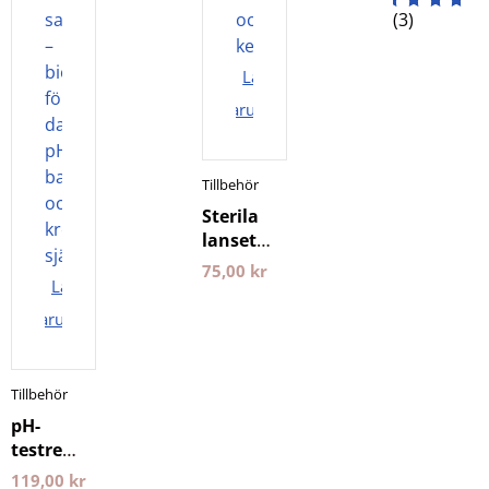
(3)
PlanetsO
Lägg i
varukorgen
Tillbehör
Sterila
lansetter
50st
75,00
kr
Lägg i
BeKeto
varukorgen
Tillbehör
pH-
testremsor
100
119,00
kr