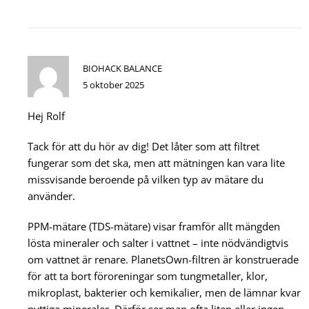
BIOHACK BALANCE
5 oktober 2025
Hej Rolf
Tack för att du hör av dig! Det låter som att filtret
fungerar som det ska, men att mätningen kan vara lite
missvisande beroende på vilken typ av mätare du
använder.
PPM-mätare (TDS-mätare) visar framför allt mängden
lösta mineraler och salter i vattnet – inte nödvändigtvis
om vattnet är renare. PlanetsOwn-filtren är konstruerade
för att ta bort föroreningar som tungmetaller, klor,
mikroplast, bakterier och kemikalier, men de lämnar kvar
nyttiga mineraler. Därför ser man ofta liten eller ingen