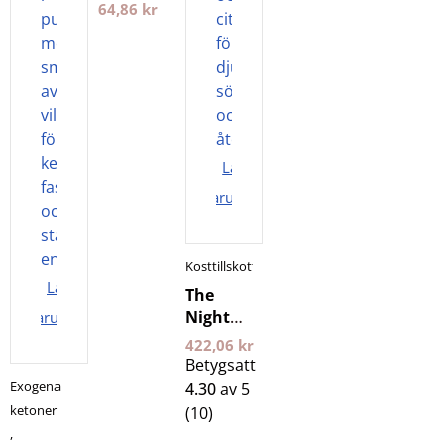
Gum
64,86
kr
12st
Tuggummi
Lägg i
varukorgen
Kosttillskott
Lägg i
The
Night
varukorgen
400 g 24
422,06
kr
Edge
Betygsatt
Exogena
4.30
av 5
ketoner
(10)
,