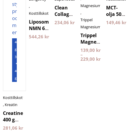
Magnesium
,
Clean
MCT-
,
Kosttillskott
Collagen
olja 500
Trippel
500
ml
Liposomal
234,06
kr
149,46
kr
gram
Pureness
Magnesium
NMN 60
Nyttoteket
kapslar
Trippel
544,26
kr
Purovitalis
Magnesium
400
Longevity
Pureness
gram
139,00
kr
–
3st
229,00
kr
*
400
gram
Kosttillskott
,
Kreatin
Creatine
400 g
NXT LVL
281,06
kr