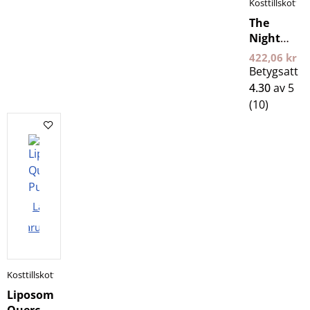
Kosttillskott
The
Night
400 g 24
422,06
kr
Edge
Betygsatt
4.30
av 5
(10)
Lägg i
varukorgen
Kosttillskott
Liposomal