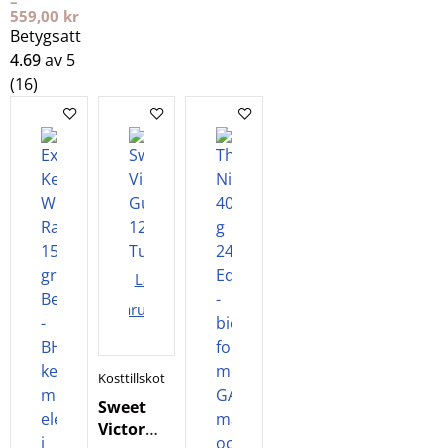
–
559,00
kr
Betygsatt
4.69
av 5
(16)
Lägg i
varukorgen
Kosttillskott
Sweet
Victory