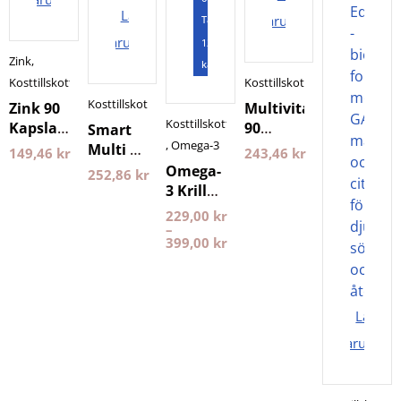
Lägg i
varukorgen
Tabletter
varukorgen
120
Zink
,
kapslar
Kosttillskott
Kosttillskott
Kosttillskott
Zink 90
Multivitamin
Kosttillskott
Kapslar
90
Smart
,
Omega-3
Holistic
Kapslar
Multi 60
149,46
kr
243,46
kr
Holistic
kapslar
Omega-
252,86
kr
Pureness
3 Krill
Pureness
229,00
kr
–
399,00
kr
Lägg i
varukorg