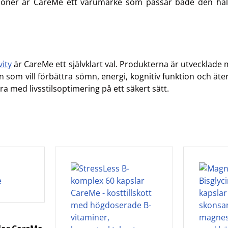
arationer är CareMe ett varumärke som passar både den 
vity
är CareMe ett självklart val. Produkterna är utvecklad
den som vill förbättra sömn, energi, kognitiv funktion och å
ra med livsstilsoptimering på ett säkert sätt.