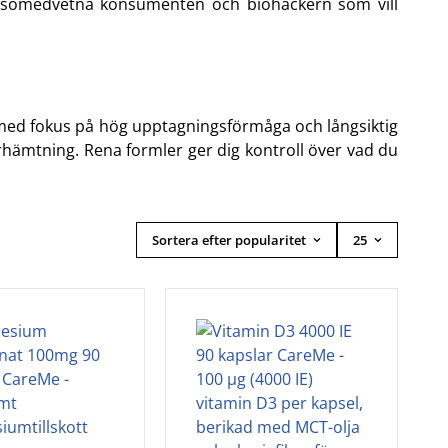
hälsomedvetna konsumenten och biohackern som vill
e med fokus på hög upptagningsförmåga och långsiktig
terhämtning. Rena formler ger dig kontroll över vad du
Sortera efter popularitet
25