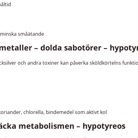
måltid
h minska småätande
gmetaller – dolda sabotörer – hypoty
cksilver och andra toxiner kan påverka sköldkörtelns funktio
koriander, chlorella, bindemedel som aktivt kol
väcka metabolismen – hypotyreos