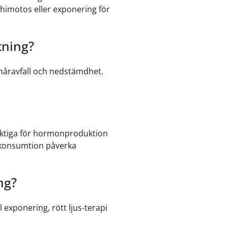
himotos eller exponering för
tning?
 håravfall och nedstämdhet.
iktiga för hormonproduktion
ojakonsumtion påverka
ng?
l exponering, rött ljus-terapi