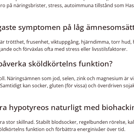
o på näringsbrister, stress, autoimmuna tillstånd som Has
nligaste symptomen på låg ämnesomsät
är trötthet, frusenhet, viktuppgång, hjärndimma, torr hud,
 och förväxlas ofta med stress eller livsstilsfaktorer.
påverka sköldkörtelns funktion?
oll. Näringsämnen som jod, selen, zink och magnesium är v
3. Samtidigt kan socker, gluten (för vissa) och överdriven s
ra hypotyreos naturligt med biohacki
öra stor skillnad. Stabilt blodsocker, regelbunden rörelse, kal
köldkörtelns funktion och förbättra energinivåer över tid.