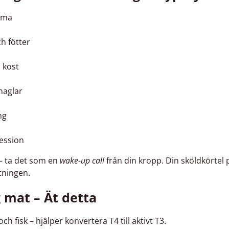
mma
ch fötter
 kost
naglar
ng
ession
 – ta det som en
wake-up call
från din kropp. Din sköldkörtel p
tningen.
 mat – Ät detta
och fisk – hjälper konvertera T4 till aktivt T3.