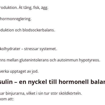
duktion. Ät tång, fisk, ägg.
ör hormonreglering.
duktion och blodsockerbalans.
kolhydrater – stressar systemet.
 finns mellan glutenintolerans och autoimmun hypotyreos.
verka upptaget av jod.
ulin – en nyckel till hormonell bala
r binjurarna, vilket i sin tur stör sköldkörteln.
nom att: