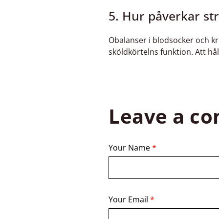
5. Hur påverkar st
Obalanser i blodsocker och kr
sköldkörtelns funktion. Att hå
Leave a c
Your Name
*
Your Email
*