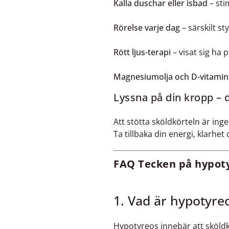
Kalla duschar eller isbad
– sti
Rörelse varje dag
– särskilt s
Rött ljus-terapi
– visat sig ha 
Magnesiumolja och D-vitamin
Lyssna på din kropp – d
Att stötta sköldkörteln är ing
Ta tillbaka din energi, klarhet 
FAQ Tecken på hypoty
1. Vad är hypotyre
Hypotyreos innebär att sköldk