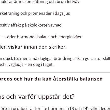
mulerar ämnesomsättning och brun fettväv
tyrketräning och promenader i dagsljus
positiv effekt på sköldkörtelvävnad
– stöder hormonell balans och energinivåer
en viskar innan den skriker.
en quick fix, men små dagliga förändringar kan göra stor skill
och livsglädje – en dag i taget.
reos och hur du kan återställa balansen
os och varför uppstår det?
örteln producerar för lite hormoner (T3 och T4), vilket lede