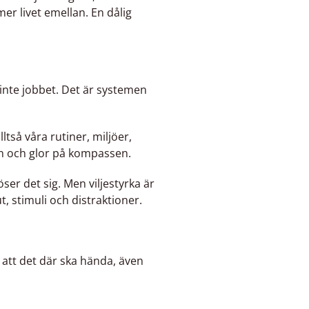
mer livet emellan. En dålig
 inte jobbet. Det är systemen
tså våra rutiner, miljöer,
en och glor på kompassen.
öser det sig. Men viljestyrka är
t, stimuli och distraktioner.
r att det där ska hända, även