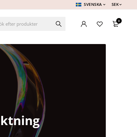
SVENSKA
SEK
0
iktning