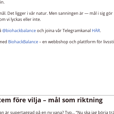
in.
mål. Det ligger i vår natur. Men sanningen är — mål i sig gör
m vi lyckas eller inte.
på
@biohackbalance
och joina vår Telegramkanal
HÄR
.
 med
BiohackBalance
– en webbshop och plattform för livsst
tem före vilja – mål som riktning
n är supertaggad på en ny vana? Typ… “Nu ska jag börja trä