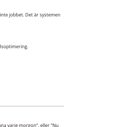
 inte jobbet. Det är systemen
ilsoptimering.
na varje morgon”, eller “Nu