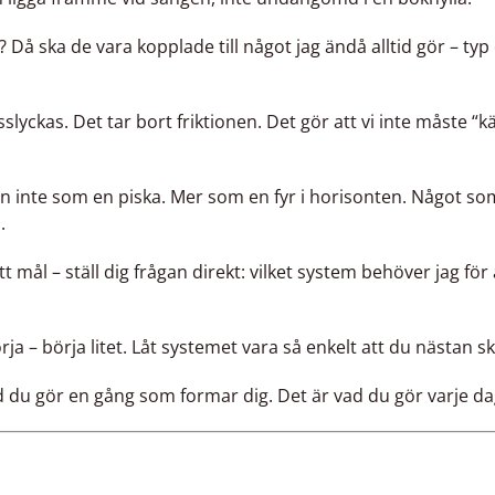
r? Då ska de vara kopplade till något jag ändå alltid gör – ty
lyckas. Det tar bort friktionen. Det gör att vi inte måste “kä
inte som en piska. Mer som en fyr i horisonten. Något som 
.
t mål – ställ dig frågan direkt: vilket system behöver jag för 
a – börja litet. Låt systemet vara så enkelt att du nästan sk
ad du gör en gång som formar dig. Det är vad du gör varje da