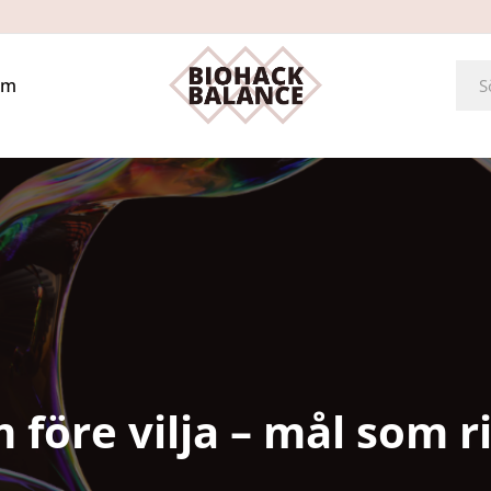
Om
 före vilja – mål som r