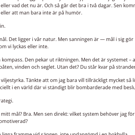
 eller vad det nu är. Och så går det bra i två dagar. Sen kom
, eller att man bara inte är på humör.
in.
mål. Det ligger i vår natur. Men sanningen är — mål i sig gör
m vi lyckas eller inte.
 kompass. Den pekar ut riktningen. Men det är systemet – all
 båten, vinden och seglet. Utan det? Du står kvar på strand
ljestyrka. Tänkte att om jag bara vill tillräckligt mycket så l
ciellt i en värld där vi ständigt blir bombarderade med beslu
rategi.
r mitt mål? Bra. Men sen direkt: vilket system behöver jag fö
r omotiverad?
en ligga framme vid sängen, inte undangömd i en bokhylla.