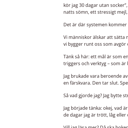
kör jag 30 dagar utan socker”,
natts sömn, ett stressigt mejl
Det är där systemen kommer 
Vi människor älskar att sätta 
vi bygger runt oss som avgör o
Tänk så här: ett mål är som en
triggers och verktyg – som är
Jag brukade vara beroende av vi
en färskvara. Den tar slut. Spe
Så vad gjorde jag? Jag bytte st
Jag började tänka: okej, vad ä
de dagar jag är trött, låg elle
Vill jag läsa mer? Då ska bok