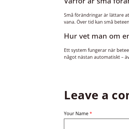
Varför är små förä
Små förändringar är lättare at
vana. Över tid kan små beteen
Hur vet man om en
Ett system fungerar när bete
något nästan automatiskt – äv
Leave a c
Your Name
*