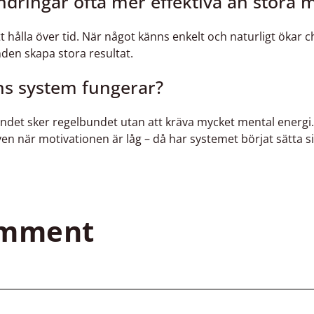
ndringar ofta mer effektiva än stora 
t hålla över tid. När något känns enkelt och naturligt ökar c
den skapa stora resultat.
s system fungerar?
endet sker regelbundet utan att kräva mycket mental energi
en när motivationen är låg – då har systemet börjat sätta si
omment