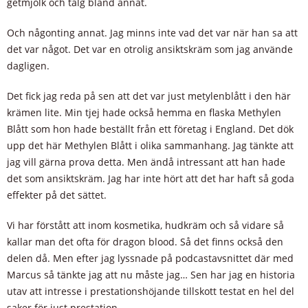
getmjölk och talg bland annat.
Och någonting annat. Jag minns inte vad det var när han sa att
det var något. Det var en otrolig ansiktskräm som jag använde
dagligen.
Det fick jag reda på sen att det var just metylenblått i den här
krämen lite. Min tjej hade också hemma en flaska Methylen
Blått som hon hade beställt från ett företag i England. Det dök
upp det här Methylen Blått i olika sammanhang. Jag tänkte att
jag vill gärna prova detta. Men ändå intressant att han hade
det som ansiktskräm. Jag har inte hört att det har haft så goda
effekter på det sättet.
Vi har förstått att inom kosmetika, hudkräm och så vidare så
kallar man det ofta för dragon blood. Så det finns också den
delen då. Men efter jag lyssnade på podcastavsnittet där med
Marcus så tänkte jag att nu måste jag… Sen har jag en historia
utav att intresse i prestationshöjande tillskott testat en hel del
saker för just prestation.