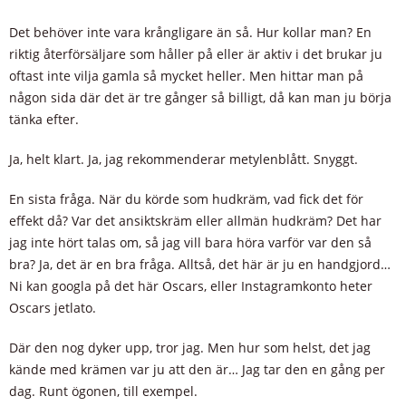
Det behöver inte vara krångligare än så. Hur kollar man? En
riktig återförsäljare som håller på eller är aktiv i det brukar ju
oftast inte vilja gamla så mycket heller. Men hittar man på
någon sida där det är tre gånger så billigt, då kan man ju börja
tänka efter.
Ja, helt klart. Ja, jag rekommenderar metylenblått. Snyggt.
En sista fråga. När du körde som hudkräm, vad fick det för
effekt då? Var det ansiktskräm eller allmän hudkräm? Det har
jag inte hört talas om, så jag vill bara höra varför var den så
bra? Ja, det är en bra fråga. Alltså, det här är ju en handgjord…
Ni kan googla på det här Oscars, eller Instagramkonto heter
Oscars jetlato.
Där den nog dyker upp, tror jag. Men hur som helst, det jag
kände med krämen var ju att den är… Jag tar den en gång per
dag. Runt ögonen, till exempel.