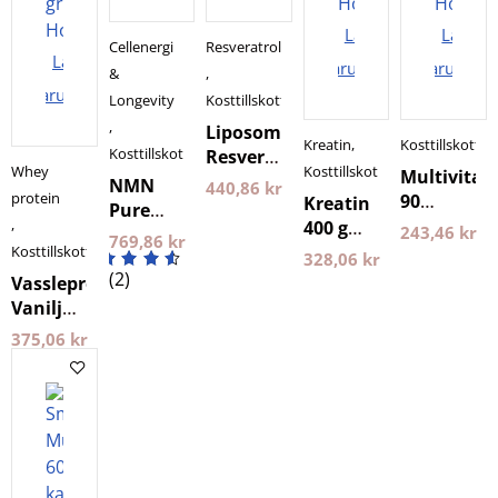
Lägg i
Lägg i
Cellenergi
Resveratrol
Lägg i
varukorgen
varukorg
&
,
varukorgen
Longevity
Kosttillskott
,
Liposomal
Kreatin
,
Kosttillskott
Kosttillskott
Resveratrol
Whey
Kosttillskott
Multivita
Purovitalis
NMN
440,86
kr
protein
90
Kreatin
Longevity
Pure
Kapslar
,
400 g
60
243,46
kr
Powder
769,86
kr
Holistic
Holistic
Kosttillskott
kapslar
30 gram
328,06
kr
(2)
Vassleprotein
Purovitalis
Vanilj
Longevity
750
375,06
kr
gram
Holistic