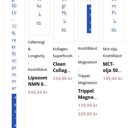
60
Lägg i
Tabletter
Lägg i
Lägg i
varukorgen
120
varukorgen
varukorg
kapslar
Cellenergi
Kosttillskott
&
Kollagen
,
Mct-olja
,
,
Longevity
Superfoods
Kosttillskott
Magnesium
,
Clean
MCT-
,
Kosttillskott
Collagen
olja 500
Trippel
500
ml
Liposomal
234,06
kr
149,46
kr
gram
Pureness
Magnesium
NMN 60
Nyttoteket
kapslar
Trippel
544,26
kr
Purovitalis
Magnesium
400
Longevity
Pureness
gram
139,00
kr
–
3st
229,00
kr
*
400