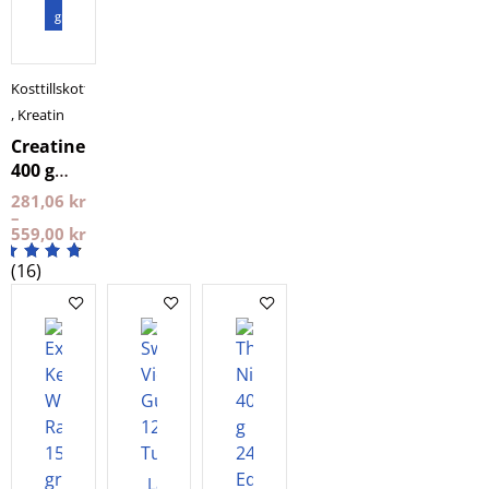
gram
Kosttillskott
,
Kreatin
Creatine
400 g
NXT LVL
281,06
kr
–
559,00
kr
(16)
Lägg i