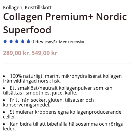
Kollagen
,
Kosttillskott
Collagen Premium+ Nordic
Superfood
0 Reviews
Skriv en recension
289,00
kr
549,00
kr
–
100% naturligt, marint mikrohydraliserat kollagen
från vildfångad norsk fisk.
Ett smaklöst/neutralt kollagenpulver som kan
tillsättas i smoothies, juice, kaffe.
Fritt från socker, gluten, tillsatser och
konserveringsmedel.
Stimulerar kroppens egna kollagenproducerande
celler.
Kan bidra till att bibehålla hälsosamma och rörliga
leder.