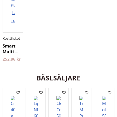
Lägg i
varukorgen
Kosttillskott
Smart
Multi 60
kapslar
252,86
kr
Pureness
BÄSLSÄLJARE