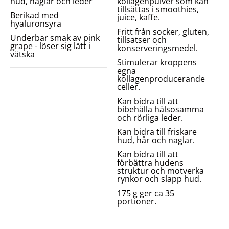
hud, naglar och leder
kollagenpulver som kan
tillsättas i smoothies,
Berikad med
juice, kaffe.
hyaluronsyra
Fritt från socker, gluten,
Underbar smak av pink
tillsatser och
grape - löser sig lätt i
konserveringsmedel.
vätska
Stimulerar kroppens
egna
kollagenproducerande
celler.
Kan bidra till att
bibehålla hälsosamma
och rörliga leder.
Kan bidra till friskare
hud, hår och naglar.
Kan bidra till att
förbättra hudens
struktur och motverka
rynkor och slapp hud.
175 g ger ca 35
portioner.