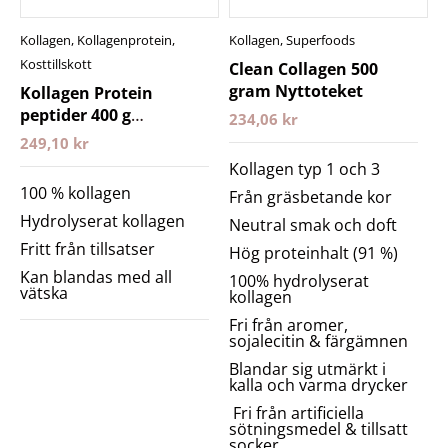
Kollagen
,
Kollagenprotein
,
Kollagen
,
Superfoods
Kosttillskott
Clean Collagen 500
gram Nyttoteket
Kollagen Protein
peptider 400 g
234,06
kr
Närokällan
249,10
kr
Kollagen typ 1 och 3
100 % kollagen
Från gräsbetande kor
Hydrolyserat kollagen
Neutral smak och doft
Fritt från tillsatser
Hög proteinhalt (91 %)
Kan blandas med all
100% hydrolyserat
vätska
kollagen
Fri från aromer,
sojalecitin & färgämnen
Blandar sig utmärkt i
kalla och varma drycker
Fri från artificiella
sötningsmedel & tillsatt
socker