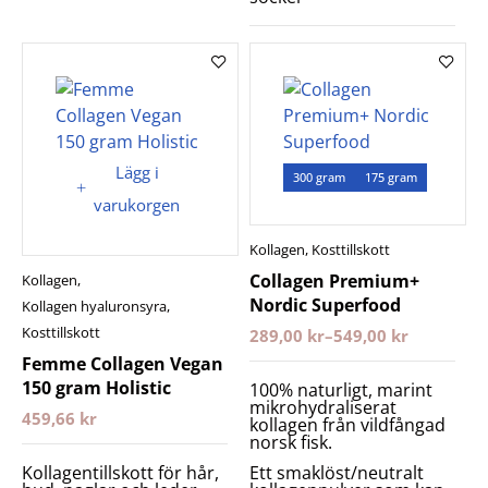
Lägg i
300 gram
175 gram
varukorgen
Kollagen
,
Kosttillskott
Collagen Premium+
Kollagen
,
Nordic Superfood
Kollagen hyaluronsyra
,
Kosttillskott
289,00
kr
–
549,00
kr
Femme Collagen Vegan
150 gram Holistic
100% naturligt, marint
mikrohydraliserat
459,66
kr
kollagen från vildfångad
norsk fisk.
Kollagentillskott för hår,
Ett smaklöst/neutralt