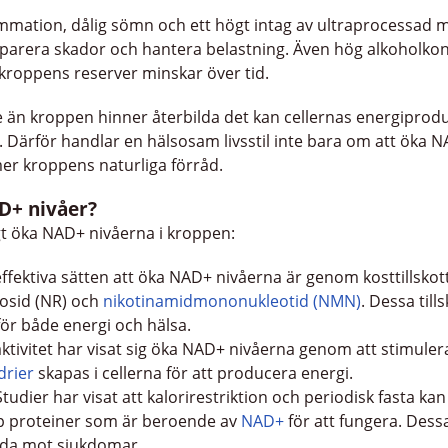
lammation, dålig sömn och ett högt intag av ultraprocessad 
parera skador och hantera belastning. Även hög alkoholko
t kroppens reserver minskar över tid.
än kroppen hinner återbilda det kan cellernas energiprod
Därför handlar en hälsosam livsstil inte bara om att öka N
r kroppens naturliga förråd.
D+ nivåer?
ligt öka NAD+ nivåerna i kroppen:
 effektiva sätten att öka NAD+ nivåerna är genom kosttillsko
bosid (NR) och
nikotinamidmononukleotid (NMN)
. Dessa till
för både energi och hälsa.
aktivitet har visat sig öka NAD+ nivåerna genom att stimuler
drier
skapas i cellerna för att producera energi.
 Studier har visat att kalorirestriktion och periodisk fasta
upp proteiner som är beroende av
NAD+
för att fungera. Dessa
ydda mot sjukdomar.