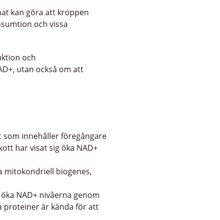
mat kan göra att kroppen
nsumtion och vissa
uktion och
AD+, utan också om att
tt som innehåller föregångare
skott har visat sig öka NAD+
a mitokondriell biogenes,
 kan öka NAD+ nivåerna genom
 proteiner är kända för att