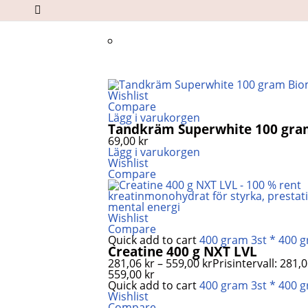
Wishlist
Compare
Lägg i varukorgen
Tandkräm Superwhite 100 gr
69,00
kr
Lägg i varukorgen
Wishlist
Compare
Wishlist
Compare
Quick add to cart
400 gram
3st * 400 
Creatine 400 g NXT LVL
281,06
kr
–
559,00
kr
Prisintervall: 281,06
559,00 kr
Quick add to cart
400 gram
3st * 400 
Wishlist
Compare