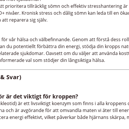
Att prioritera tillräcklig sömn och effektiv stresshantering är 
nivåer. Kronisk stress och dålig sömn kan leda till en öka
tt reparera sig själv.
för vår hälsa och välbefinnande. Genom att förstå dess roll
an du potentiellt förbättra din energi, stödja din kropps n
laterade sjukdomar. Oavsett om du väljer att använda kosttil
a informerade val som stödjer din långsiktiga hälsa.
 & Svar)
r är det viktigt för kroppen?
eotid) är ett livsviktigt koenzym som finns i alla kroppens 
a och är avgörande för att omvandla maten vi äter till energi
era energi effektivt, vilket påverkar både hjärnans skärpa,