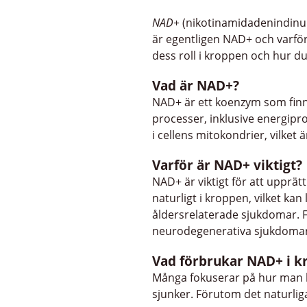
NAD+
(nikotinamidadenindinuk
är egentligen NAD+ och varför
dess roll i kroppen och hur d
Vad är NAD+?
NAD+ är ett koenzym som finns
processer, inklusive energip
i cellens mitokondrier, vilke
Varför är NAD+ viktigt?
NAD+ är viktigt för att upprä
naturligt i kroppen, vilket ka
åldersrelaterade sjukdomar. Fo
neurodegenerativa sjukdomar, 
Vad förbrukar NAD+ i k
Många fokuserar på hur man ka
sjunker. Förutom det naturlig