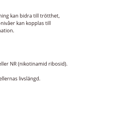
g kan bidra till trötthet,
ivåer kan kopplas till
ation.
er NR (nikotinamid ribosid).
llernas livslängd.