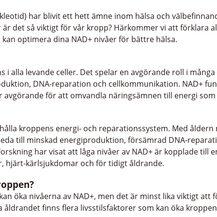
leotid) har blivit ett hett ämne inom hälsa och välbefinna
 är det så viktigt för vår kropp? Härkommer vi att förklara 
u kan optimera dina NAD+ nivåer för bättre hälsa.
 i alla levande celler. Det spelar en avgörande roll i mång
roduktion, DNA-reparation och cellkommunikation. NAD+ fu
t är avgörande för att omvandla näringsämnen till energi s
tthålla kroppens energi- och reparationssystem. Med ålder
n leda till minskad energiproduktion, försämrad DNA-reparat
rskning har visat att låga nivåer av NAD+ är kopplade till 
hjärt-kärlsjukdomar och för tidigt åldrande.
roppen?
n öka nivåerna av NAD+, men det är minst lika viktigt att f
a åldrandet finns flera livsstilsfaktorer som kan öka kroppe