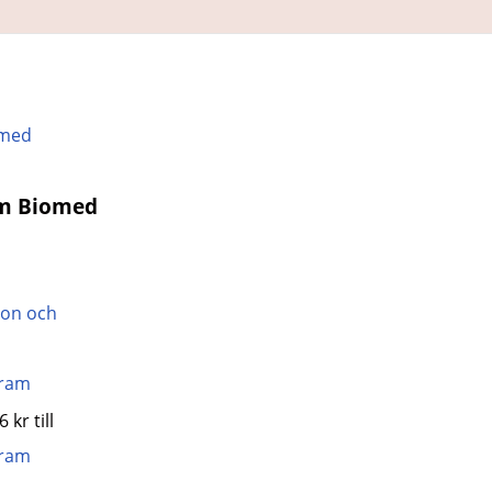
am Biomed
gram
 kr till
gram