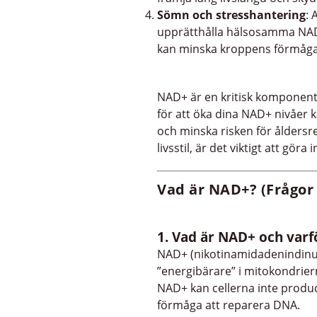
Sömn och stresshantering
: 
upprätthålla hälsosamma NAD+ 
kan minska kroppens förmåga a
NAD+ är en kritisk komponent 
för att öka dina NAD+ nivåer k
och minska risken för åldersre
livsstil, är det viktigt att gör
Vad är NAD+? (
Frågor
1. Vad är NAD+ och varfö
NAD+ (nikotinamidadenindinukl
”energibärare” i mitokondriern
NAD+ kan cellerna inte produc
förmåga att reparera DNA.