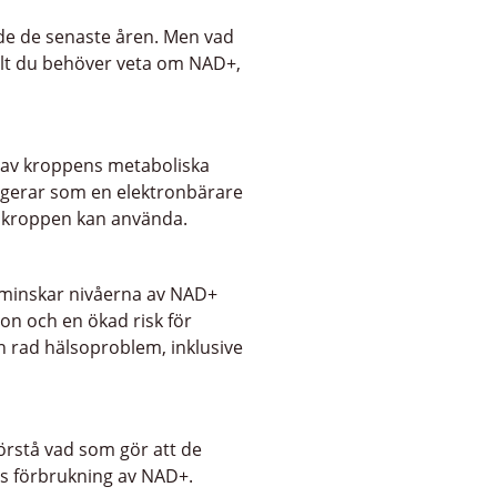
nde de senaste åren. Men vad
allt du behöver veta om NAD+,
a av kroppens metaboliska
ngerar som en elektronbärare
om kroppen kan använda.
n minskar nivåerna av NAD+
ion och en ökad risk för
en rad hälsoproblem, inklusive
örstå vad som gör att de
ns förbrukning av NAD+.