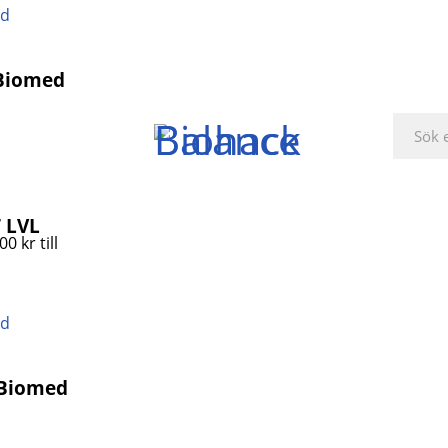
 Biomed
 LVL
0 kr till
 Biomed