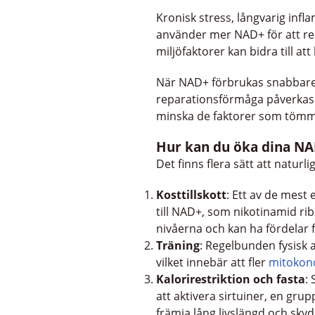
Kronisk stress, långvarig inf
använder mer NAD+ för att re
miljöfaktorer kan bidra till at
När NAD+ förbrukas snabbare 
reparationsförmåga påverkas. 
minska de faktorer som tömme
Hur kan du öka dina NA
Det finns flera sätt att natur
Kosttillskott
: Ett av de mest
till NAD+, som nikotinamid ri
nivåerna och kan ha fördelar 
Träning
: Regelbunden fysisk 
vilket innebär att fler
mitokon
Kalorirestriktion och fasta
:
att aktivera sirtuiner, en gr
främja lång livslängd och sk