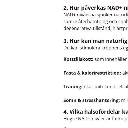
2. Hur påverkas NAD+ ni
NAD+ nivåerna sjunker naturli
sämre återhämtning och snabba
degenerativa tillstånd, hjär
3. Hur kan man naturlig
Du kan stimulera kroppens eg
Kosttillskott:
som innehåller 
Fasta & kalorirestriktion:
akt
Träning:
ökar mitokondriell 
Sömn & stresshantering:
min
4. Vilka hälsofördelar 
Högre NAD+-nivåer är förkni