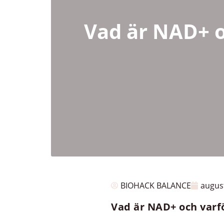
Vad är NAD+ oc
BIOHACK BALANCE
august
Vad är NAD+ och varför