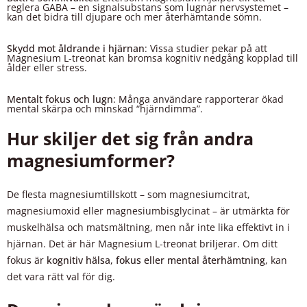
reglera GABA – en signalsubstans som lugnar nervsystemet –
kan det bidra till djupare och mer återhämtande sömn.
Skydd mot åldrande i hjärnan
: Vissa studier pekar på att
Magnesium L-treonat kan bromsa kognitiv nedgång kopplad till
ålder eller stress.
Mentalt fokus och lugn
: Många användare rapporterar ökad
mental skärpa och minskad “hjärndimma”.
Hur skiljer det sig från andra
magnesiumformer?
De flesta magnesiumtillskott – som magnesiumcitrat,
magnesiumoxid eller magnesiumbisglycinat – är utmärkta för
muskelhälsa och matsmältning, men når inte lika effektivt in i
hjärnan. Det är här Magnesium L-treonat briljerar. Om ditt
fokus är
kognitiv hälsa, fokus eller mental återhämtning
, kan
det vara rätt val för dig.