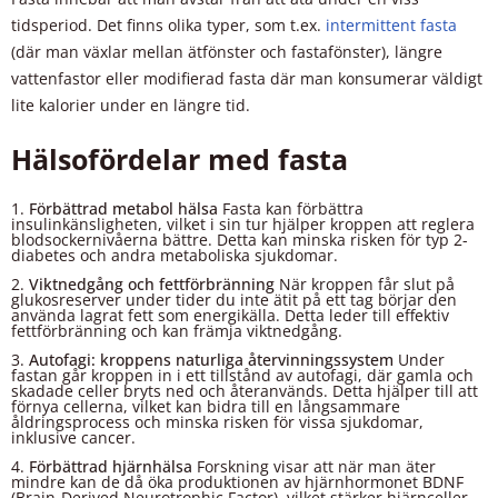
tidsperiod. Det finns olika typer, som t.ex.
intermittent fasta
(där man växlar mellan ätfönster och fastafönster), längre
vattenfastor eller modifierad fasta där man konsumerar väldigt
lite kalorier under en längre tid.
Hälsofördelar med fasta
Förbättrad metabol hälsa
Fasta kan förbättra
insulinkänsligheten, vilket i sin tur hjälper kroppen att reglera
blodsockernivåerna bättre. Detta kan minska risken för typ 2-
diabetes och andra metaboliska sjukdomar.
Viktnedgång och fettförbränning
När kroppen får slut på
glukosreserver under tider du inte ätit på ett tag börjar den
använda lagrat fett som energikälla. Detta leder till effektiv
fettförbränning och kan främja viktnedgång.
Autofagi: kroppens naturliga återvinningssystem
Under
fastan går kroppen in i ett tillstånd av autofagi, där gamla och
skadade celler bryts ned och återanvänds. Detta hjälper till att
förnya cellerna, vilket kan bidra till en långsammare
åldringsprocess och minska risken för vissa sjukdomar,
inklusive cancer.
Förbättrad hjärnhälsa
Forskning visar att när man äter
mindre kan de då öka produktionen av hjärnhormonet BDNF
(Brain-Derived Neurotrophic Factor), vilket stärker hjärnceller