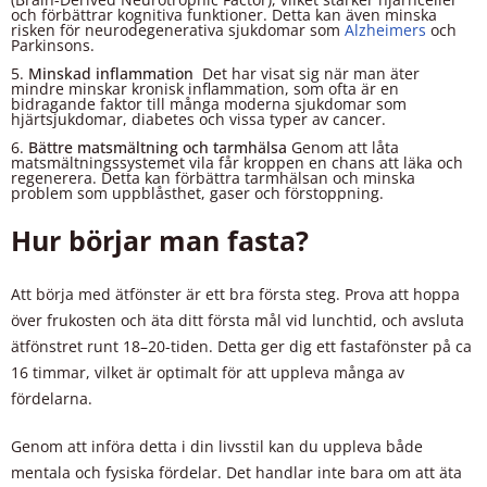
och förbättrar kognitiva funktioner. Detta kan även minska
risken för neurodegenerativa sjukdomar som
Alzheimers
och
Parkinsons.
Minskad inflammation
Det har visat sig när man äter
mindre minskar kronisk inflammation, som ofta är en
bidragande faktor till många moderna sjukdomar som
hjärtsjukdomar, diabetes och vissa typer av cancer.
Bättre matsmältning och tarmhälsa
Genom att låta
matsmältningssystemet vila får kroppen en chans att läka och
regenerera. Detta kan förbättra tarmhälsan och minska
problem som uppblåsthet, gaser och förstoppning.
Hur börjar man fasta?
Att börja med ätfönster är ett bra första steg. Prova att hoppa
över frukosten och äta ditt första mål vid lunchtid, och avsluta
ätfönstret runt 18–20-tiden. Detta ger dig ett fastafönster på ca
16 timmar, vilket är optimalt för att uppleva många av
fördelarna.
Genom att införa detta i din livsstil kan du uppleva både
mentala och fysiska fördelar. Det handlar inte bara om att äta