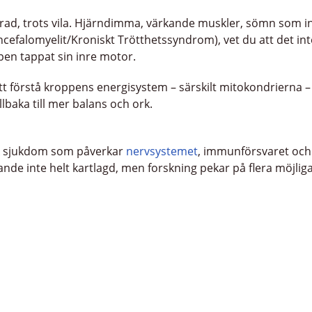
erad, trots vila. Hjärndimma, värkande muskler, sömn som 
cefalomyelit/Kroniskt Trötthetssyndrom), vet du att det int
pen tappat sin inre motor.
t förstå kroppens energisystem – särskilt mitokondrierna –
llbaka till mer balans och ork.
k sjukdom som påverkar
nervsystemet
, immunförsvaret och
nde inte helt kartlagd, men forskning pekar på flera möjliga