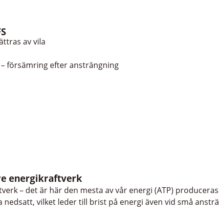
FS
ttras av vila
 – försämring efter ansträngning
re energikraftverk
ftverk – det är här den mesta av vår energi (ATP) produceras
nedsatt, vilket leder till brist på energi även vid små anstr