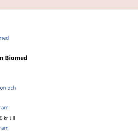
am Biomed
gram
 kr till
gram