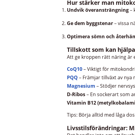
Hur stärker man mitok
Undvik överansträngning
– 
Ge dem byggstenar
– vissa n
Optimera sömn och återhä
Tillskott som kan hjäl
Att ge kroppen rätt näring är e
CoQ10
– Viktigt för mitokond
PQQ
– Främjar tillväxt av nya
Magnesium
– Stödjer nervsy
D-Ribos
– En sockerart som an
Vitamin B12 (metylkobalam
Tips: Börja alltid med låga dos
Livsstilsförändringar: 