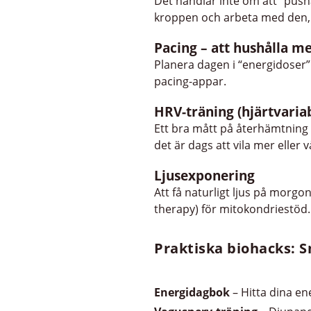
Det handlar inte om att “pusha
kroppen och arbeta med den, 
Pacing – att hushålla m
Planera dagen i “energidoser”
pacing-appar.
HRV-träning (hjärtvariab
Ett bra mått på återhämtning 
det är dags att vila mer eller v
Ljusexponering
Att få naturligt ljus på morg
therapy) för mitokondriestöd.
Praktiska biohacks: S
Energidagbok
– Hitta dina en