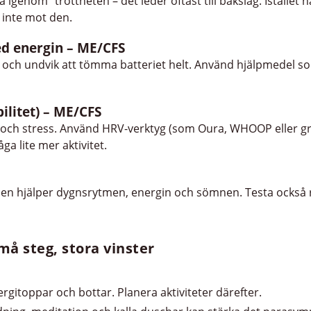
 igenom” tröttheten – det leder oftast till bakslag. Istället 
inte mot den.
ed energin – ME/CFS
 och undvik att tömma batteriet helt. Använd hjälpmedel so
ilitet) – ME/CFS
och stress. Använd HRV-verktyg (som Oura, WHOOP eller grat
åga lite mer aktivitet.
onen hjälper dygnsrytmen, energin och sömnen. Testa också rö
må steg, stora vinster
ergitoppar och bottar. Planera aktiviteter därefter.