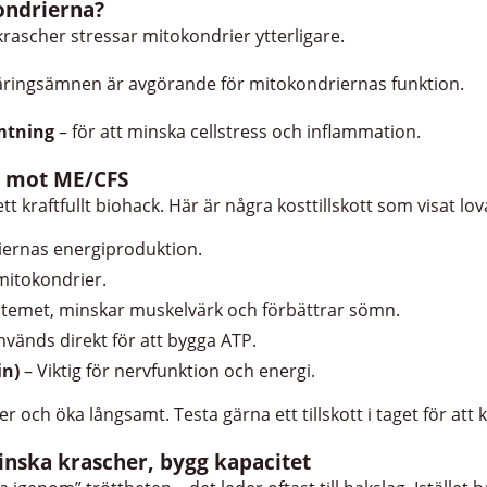
ondrierna?
krascher stressar mitokondrier ytterligare.
äringsämnen är avgörande för mitokondriernas funktion.
mtning
– för att minska cellstress och inflammation.
pa mot ME/CFS
tt kraftfullt biohack. Här är några kosttillskott som visat lo
riernas energiproduktion.
 mitokondrier.
stemet, minskar muskelvärk och förbättrar sömn.
vänds direkt för att bygga ATP.
in)
– Viktig för nervfunktion och energi.
er och öka långsamt. Testa gärna ett tillskott i taget för att 
Minska krascher, bygg kapacitet