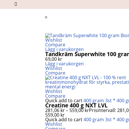
Wishlist
Compare
Lägg i varukorgen
Tandkräm Superwhite 100 gr
69,00
kr
Lägg i varukorgen
Wishlist
Compare
Wishlist
Compare
Quick add to cart
400 gram
3st * 400 
Creatine 400 g NXT LVL
281,06
kr
–
559,00
kr
Prisintervall: 281,06
559,00 kr
Quick add to cart
400 gram
3st * 400 
Wishlist
Compare