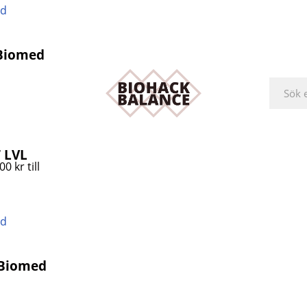
 Biomed
 LVL
0 kr till
 Biomed