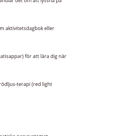
handlar det om att lyssna på
m aktivitetsdagbok eller
isappar) för att lära dig när
dljus-terapi (red light