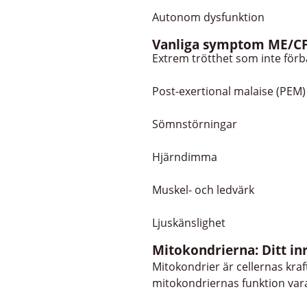
Autonom dysfunktion
Vanliga symptom ME/C
Extrem trötthet som inte förbä
Post-exertional malaise (PEM)
Sömnstörningar
Hjärndimma
Muskel- och ledvärk
Ljuskänslighet
Mitokondrierna: Ditt in
Mitokondrier är cellernas kra
mitokondriernas funktion vara 