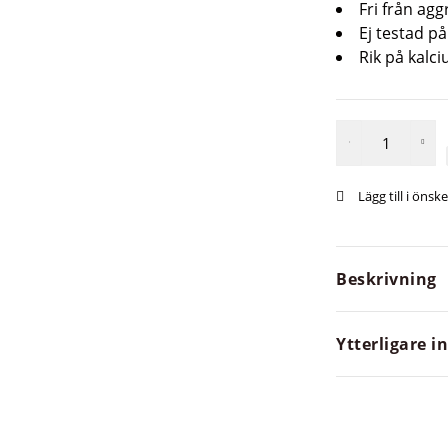
Fri från ag
Ej testad på
Rik på kalc
Beskrivning
Ytterligare 