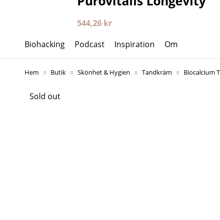
Purovitalis Longevity
544,26
kr
Biohacking
Podcast
Inspiration
Om
Hem
Butik
Skönhet & Hygien
Tandkräm
Biocalcium 
Sold out