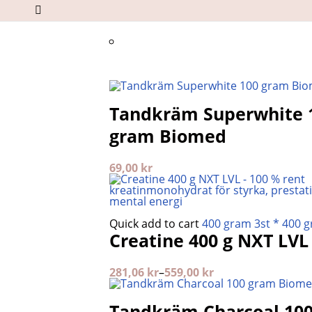
Tandkräm Superwhite 
gram Biomed
69,00
kr
Quick add to cart
400 gram
3st * 400 
Creatine 400 g NXT LVL
281,06
kr
–
559,00
kr
Tandkräm Charcoal 10