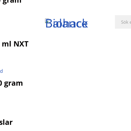
 ml NXT
0 gram
slar