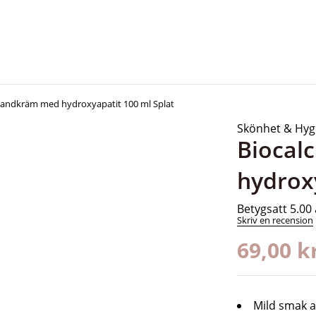
Tandkräm med hydroxyapatit 100 ml Splat
Skönhet & Hyg
Biocal
hydrox
Betygsatt
5.00
Skriv en recension
69,00
k
Mild smak a