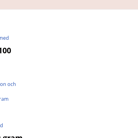
100
gram
0 gram