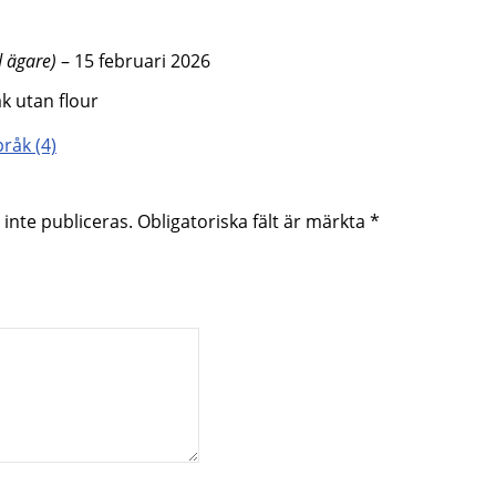
d ägare)
–
15 februari 2026
k utan flour
råk (4)
inte publiceras.
Obligatoriska fält är märkta
*