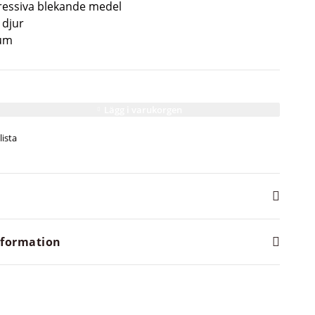
gressiva blekande medel
 djur
ium
Lägg i varukorgen
information