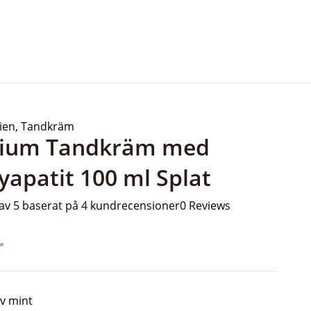
ien
,
Tandkräm
cium Tandkräm med
yapatit 100 ml Splat
av 5 baserat på
4
kundrecensioner
0 Reviews
r
v mint