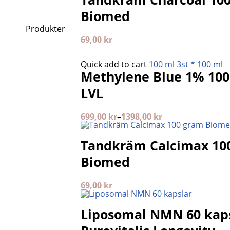
Biomed
Produkter
69,00
kr
Quick add to cart
100 ml
3st * 100 ml
Methylene Blue 1% 100
LVL
699,00
kr
–
1398,00
kr
Tandkräm Calcimax 10
Biomed
69,00
kr
Liposomal NMN 60 kap