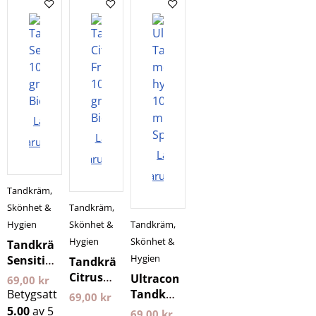
Biomed
100 ml
Splat
Lägg i
Lägg i
varukorgen
Lägg i
varukorgen
varukorgen
Tandkräm
,
Skönhet &
Tandkräm
,
Hygien
Skönhet &
Tandkräm
,
Hygien
Skönhet &
Tandkräm
Hygien
Sensitive
Tandkräm
100
Citrus
Ultracomplex
69,00
kr
gram
Fresh
Betygsatt
Tandkräm
69,00
kr
Biomed
100
med
5.00
av 5
69,00
kr