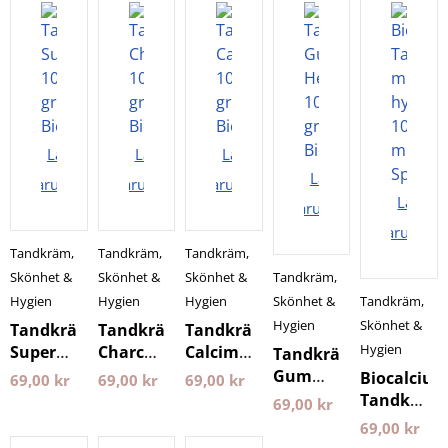
Lägg i
Lägg i
Lägg i
Lägg i
varukorgen
varukorgen
varukorgen
Lägg i
varukorgen
varukorg
Tandkräm
,
Tandkräm
,
Tandkräm
,
Skönhet &
Skönhet &
Skönhet &
Tandkräm
,
Hygien
Hygien
Hygien
Skönhet &
Tandkräm
,
Hygien
Skönhet &
Tandkräm
Tandkräm
Tandkräm
Hygien
Superwhite
Charcoal
Calcimax
Tandkräm
100
100
100
Gum
Biocalciu
69,00
kr
69,00
kr
69,00
kr
gram
gram
gram
Health
Tandkräm
69,00
kr
Biomed
Biomed
Biomed
100
med
69,00
kr
gram
hydroxyap