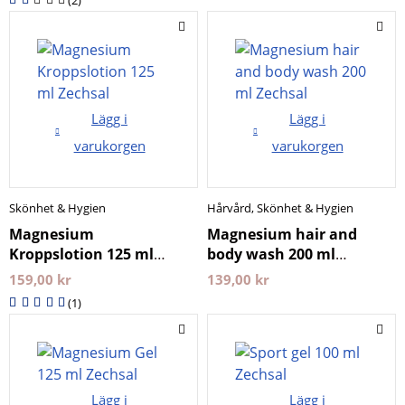
(2)
Lägg i
Lägg i
varukorgen
varukorgen
Skönhet & Hygien
Hårvård
,
Skönhet & Hygien
Magnesium
Magnesium hair and
Kroppslotion 125 ml
body wash 200 ml
Zechsal
Zechsal
159,00
kr
139,00
kr
(1)
Lägg i
Lägg i