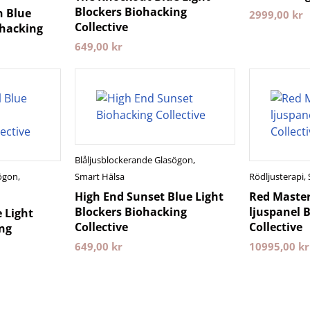
Blockers Biohacking
n Blue
2999,00
kr
Collective
ohacking
649,00
kr
Blåljusblockerande Glasögon
,
sögon
,
Smart Hälsa
Rödljusterapi
,
High End Sunset Blue Light
Red Master
Blockers Biohacking
ljuspanel 
 Light
Collective
Collective
ng
649,00
kr
10995,00
kr