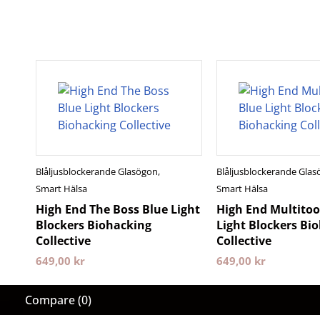
Blåljusblockerande Glasögon
,
Blåljusblockerande Gla
Smart Hälsa
Smart Hälsa
High End The Boss Blue Light
High End Multitoo
Blockers Biohacking
Light Blockers Bi
Collective
Collective
649,00
kr
649,00
kr
Compare
(0)