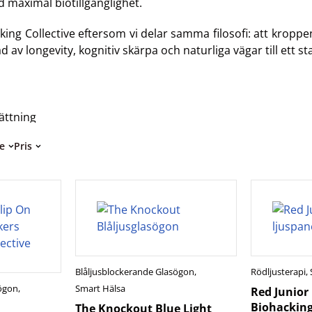
d maximal biotillgänglighet.
king Collective eftersom vi delar samma filosofi: att kroppe
v longevity, kognitiv skärpa och naturliga vägar till ett star
ättning
e
Pris
Blåljusblockerande Glasögon
,
Rödljusterapi
,
sögon
,
Smart Hälsa
Red Junior
Biohacking
The Knockout Blue Light