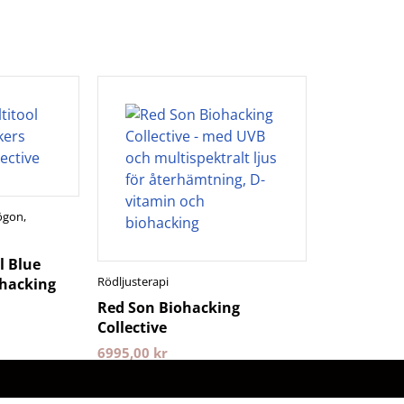
sögon
,
l Blue
Rödljusterapi
ohacking
Red Son Biohacking
Collective
6995,00
kr