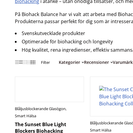
biohacking
i åtanke – utan onödiga tillsatser, och me
På Biohack Balance har vi valt att arbeta med Biohac
Produkterna passar perfekt för dig som är intresserad a
Svenskutvecklade produkter
Optimerade för biohacking och longevity
Hög kvalitet, rena ingredienser, effektiv sammans
Kategorier
Recensioner
Varumärk
Filter
Blåljusblockerande Glasögon
,
Smart Hälsa
Blåljusblockerande Gla
The Sunset Blue Light
Smart Hälsa
Blockers Biohacking