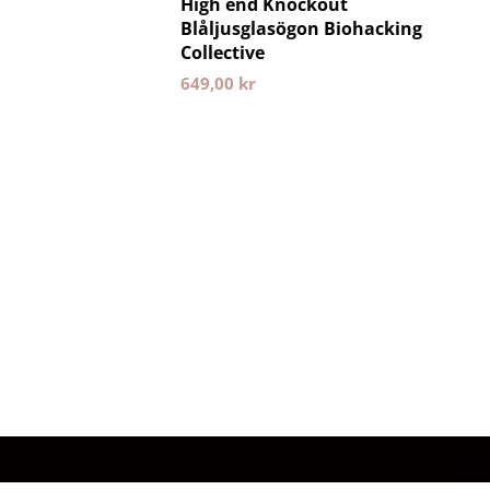
High end Knockout
Blåljusglasögon Biohacking
Collective
649,00
kr