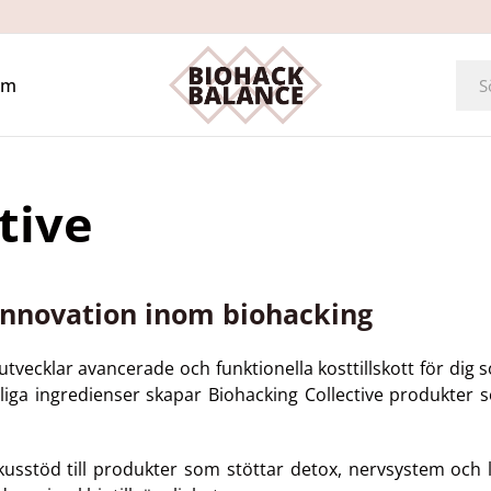
Om
tive
 innovation inom biohacking
tvecklar avancerade och funktionella kosttillskott för dig
urliga ingredienser skapar Biohacking Collective produkt
usstöd till produkter som stöttar detox, nervsystem och lå