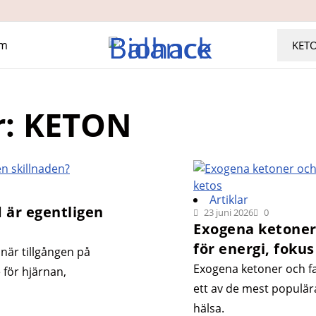
m
r: KETON
Artiklar
 är egentligen
23 juni 2026
0
Exogena ketoner 
för energi, foku
när tillgången på
Exogena ketoner och fas
 för hjärnan,
ett av de mest populär
hälsa.