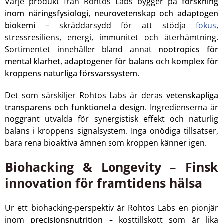
Varje produkt från Rohtos Labs bygger på
forskning
inom näringsfysiologi, neurovetenskap och adaptogen
biokemi
– skräddarsydd för att stödja
fokus
,
stressresiliens, energi, immunitet och återhämtning.
Sortimentet innehåller bland annat
nootropics för
mental klarhet
,
adaptogener för balans
och
komplex för
kroppens naturliga försvarssystem
.
Det som särskiljer Rohtos Labs är deras
vetenskapliga
transparens och funktionella design
. Ingredienserna är
noggrant utvalda för synergistisk effekt och naturlig
balans i kroppens signalsystem. Inga onödiga tillsatser,
bara rena bioaktiva ämnen som kroppen känner igen.
Biohacking & Longevity – Finsk
innovation för framtidens hälsa
Ur ett biohacking-perspektiv är Rohtos Labs en pionjär
inom
precisionsnutrition
– kosttillskott som är lika