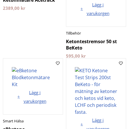
Ketonmätare Acetrack
Lägg i
2389,00
kr
varukorgen
Tillbehör
Ketontestremsor 50 st
BeKeto
595,00
kr
Lägg i
varukorgen
Lägg i
Smart Hälsa
varukorgen