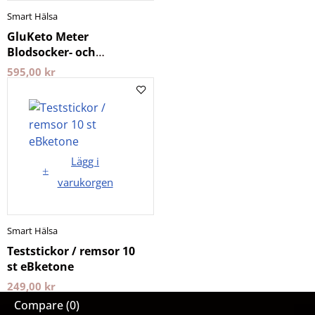
Smart Hälsa
GluKeto Meter
Blodsocker- och
ketonmätare (Starter
595,00
kr
Pack) BeKeto
Lägg i
varukorgen
Smart Hälsa
Teststickor / remsor 10
st eBketone
249,00
kr
Compare
(0)