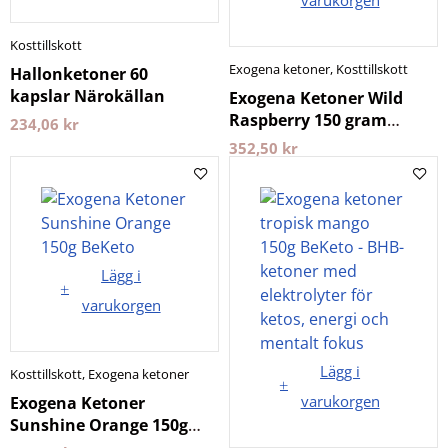
varukorgen
Kosttillskott
Exogena ketoner
,
Kosttillskott
Hallonketoner 60
kapslar Närokällan
Exogena Ketoner Wild
Raspberry 150 gram
234,06
kr
BeKeto
352,50
kr
Lägg i
varukorgen
Lägg i
Kosttillskott
,
Exogena ketoner
varukorgen
Exogena Ketoner
Sunshine Orange 150g
BeKeto